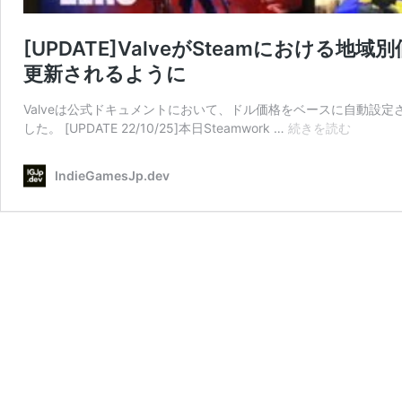
[UPDATE]ValveがSteamにおけ
更新されるように
Valveは公式ドキュメントにおいて、ドル価格をベースに自動設
[UPDATE
した。 [UPDATE 22/10/25]本日Steamwork …
続きを読む
が
Steam
IndieGamesJp.dev
に
お
け
る
地
域
別
価
格
の
自
動