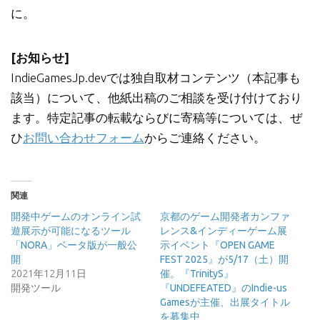
に。
[お知らせ]
IndieGamesJp.devでは独自取材コンテンツ（本記事も
該当）について、他紙出稿のご相談を受け付けており
ます。特定記事の転載ならびに寄稿等については、ぜ
ひ
お問い合わせフォーム
からご連絡ください。
関連
開発中ゲームのオンライン試
京都のゲーム開発者カンファ
遊展示が可能になるツール
レンス&インディーゲーム展
「NORA」ベータ版が一般公
示イベント『OPEN GAME
開
FEST 2025』が5/17（土）開
2021年12月11日
催。『TrinityS』
開発ツール
『UNDEFEATED』のIndie-us
Gamesが主催、出展タイトル
を募集中