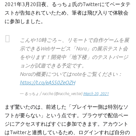
2021年3月20日夜、るっちょ氏のTwitterにてベータテ
ストが告知されていたため、筆者は飛び入りで体験会
に参加しました。
こんや10時ごろ～、リモートで自作ゲームを展
示できるWebサービス「Nora」の展示テスト会
をやります！開発中「地下楼」のテストバージ
ョンが試遊できる予定です。
Noraの概要についてはnoteをご覧ください：
https://t.co/eAS50ZeOZH
— るっちょ / ruccho (@ruccho_vector)
March 20, 2021
まず驚いたのは、前述した「プレイヤー側は特別なソ
フトが要らない」という点です。ブラウザで配信ペー
ジにアクセスすればすぐに参加できます。アカウント
はTwitterと連携しているため、ログインすれば自分の