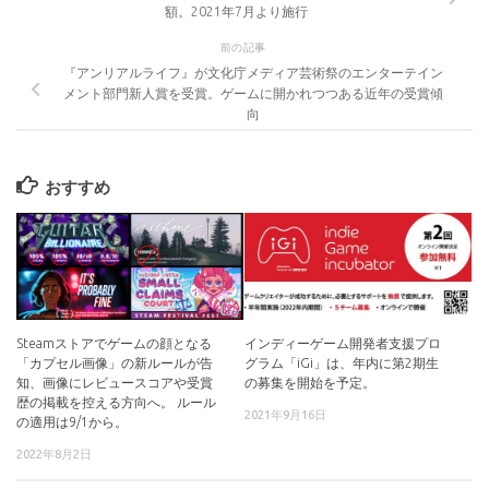
額。2021年7月より施行
前の記事
『アンリアルライフ』が文化庁メディア芸術祭のエンターテイン
メント部門新人賞を受賞。ゲームに開かれつつある近年の受賞傾
向
おすすめ
Steamストアでゲームの顔となる
インディーゲーム開発者支援プロ
「カプセル画像」の新ルールが告
グラム「iGi」は、年内に第2期生
知、画像にレビュースコアや受賞
の募集を開始を予定。
歴の掲載を控える方向へ。 ルール
2021年9月16日
の適用は9/1から。
2022年8月2日