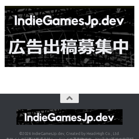
©2026 IndieGamesJp.dev, Created by Head-High Co., Ltd.