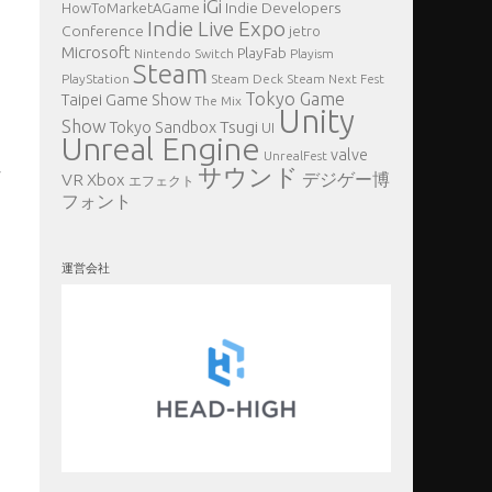
iGi
Indie Developers
HowToMarketAGame
Indie Live Expo
Conference
jetro
Microsoft
PlayFab
Nintendo Switch
Playism
Steam
PlayStation
Steam Deck
Steam Next Fest
Tokyo Game
Taipei Game Show
The Mix
Unity
Show
Tsugi
Tokyo Sandbox
UI
Unreal Engine
valve
UnrealFest
サウンド
せ
VR
デジゲー博
Xbox
エフェクト
フォント
に
運営会社