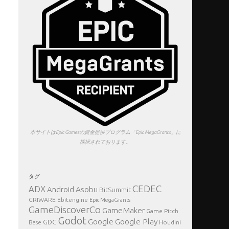
本サイトはEpic Gamesの資金提供プログラム「Epic MegaGrants」に
採択されております。
タグ
CEDEC
ADX
Asobu
Android
BitSummit
CRIWARE
Ebitengine
Epic MegaGrants
GameDiscoverCo
GameMaker
Game Pitch
Godot
Google Play
Google
GDC
Base
Houdini