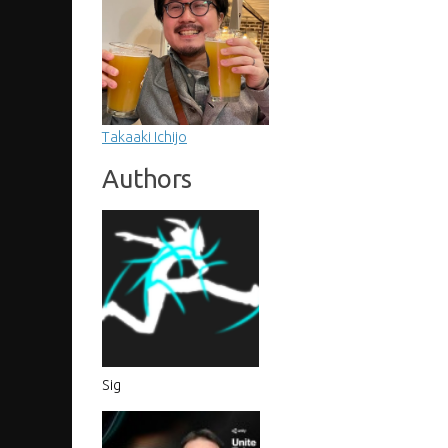
Takaaki Ichijo
Authors
Sig