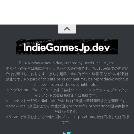
©2026 IndieGamesJp.dev, Created by Head-High Co., Ltd.
本サイトの記事は株式会社ヘッドハイの著作物です。YouTube等での内容紹
介はお断りしております。はちま起稿・オレ的ゲーム速報 刃などへの転載は
禁止です。No part of this site or its content may be reproduced without
the permission of the copyright holder.
※PlayStation・PS4・PS Vitaは株式会社ソニー・インタラクティブエンタテ
インメントの登録商標または商標です。
※ニンテンドー3DS・Nintendo Switchは任天堂の登録商標または商標です。
※Xbox Oneは米国およびその他の国のMicrosoft Corporationの登録商標ま
たは商標です。
※Steamは米国およびその他の国のValve corporationの登録商標または商標
です。