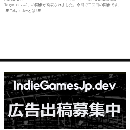
Tokyo .dev #2」の開催が発表されました。今回で二回目の開催です。
UE Tokyo .devとは UE ...