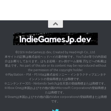
©2026 IndieGamesJp.dev, Created by Head-High Co., Ltd.
本サイトの記事は株式会社ヘッドハイの著作物です。YouTube等での内容紹
介はお断りしております。はちま起稿・オレ的ゲーム速報 刃などへの転載は
禁止です。No part of this site or its content may be reproduced without
the permission of the copyright holder.
※PlayStation・PS4・PS Vitaは株式会社ソニー・インタラクティブエンタテ
インメントの登録商標または商標です。
※ニンテンドー3DS・Nintendo Switchは任天堂の登録商標または商標です。
※Xbox Oneは米国およびその他の国のMicrosoft Corporationの登録商標ま
たは商標です。
※Steamは米国およびその他の国のValve corporationの登録商標または商標
です。