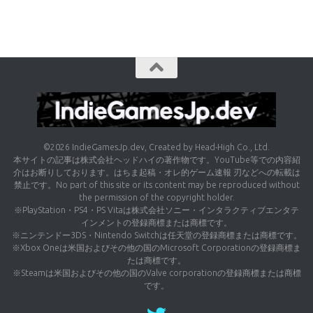
©2026 IndieGamesJp.dev, Created by Head-High Co., Ltd.
本サイトの記事は株式会社ヘッドハイの著作物です。YouTube等での内容紹
介はお断りしております。はちま起稿・オレ的ゲーム速報 刃などへの転載は
禁止です。No part of this site or its content may be reproduced without
the permission of the copyright holder.
※PlayStation・PS4・PS Vitaは株式会社ソニー・インタラクティブエンタテ
インメントの登録商標または商標です。
※ニンテンドー3DS・Nintendo Switchは任天堂の登録商標または商標です。
※Xbox Oneは米国およびその他の国のMicrosoft Corporationの登録商標ま
たは商標です。
※Steamは米国およびその他の国のValve corporationの登録商標または商標
です。