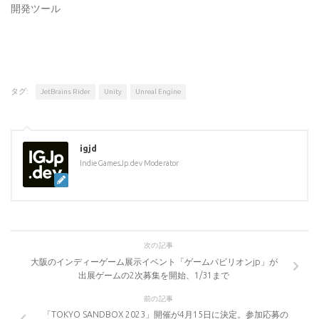
開発ツール
タグ:
JetBrains Rider
Unity
Unreal Engine
igjd
IndieGamesJp.dev Moderator
次の記事
大阪のインディーゲーム展示イベント「ゲームパビリオンjp」が
出展ゲームの2次募集を開始、1/31まで
前の記事
「TOKYO SANDBOX 2023」開催が4月15日に決定。参加応募の