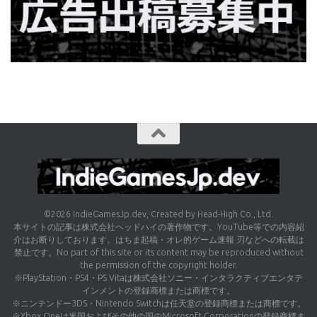
©2026 IndieGamesJp.dev, Created by Head-High Co., Ltd.
本サイトの記事は株式会社ヘッドハイの著作物です。YouTube等での内容紹
介はお断りしております。はちま起稿・オレ的ゲーム速報 刃などへの転載は
禁止です。No part of this site or its content may be reproduced without
the permission of the copyright holder.
※PlayStation・PS4・PS Vitaは株式会社ソニー・インタラクティブエンタテ
インメントの登録商標または商標です。
※ニンテンドー3DS・Nintendo Switchは任天堂の登録商標または商標です。
※Xbox Oneは米国およびその他の国のMicrosoft Corporationの登録商標ま