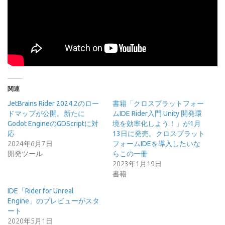
関連
JetBrains Rider 2024.2のロー
書籍「クロスプラットフォー
ドマップが公開。新たに
ムIDE Rider入門 Unity 開発環
Godot EngineのGDScriptに対
境を効率化しよう！」が1月
応
13日に発売。クロスプラット
2024年6月7日
フォームIDEを導入したいな
開発ツール
らこの一冊
2023年1月19日
書籍
IDE「Rider for Unreal
Engine」のプレビューがスタ
ート
2020年5月1日