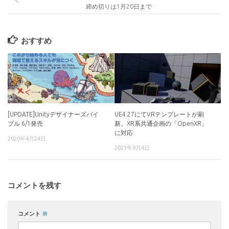
締め切りは1月20日まで
おすすめ
[UPDATE]Unityデザイナーズバイ
UE4.27にてVRテンプレートが刷
ブル 6/1発売
新。XR系共通企画の「OpenXR」
に対応
2020年4月24日
2021年9月4日
コメントを残す
コメント
※