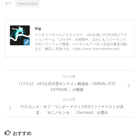
タグ:
Unreal Engine
Sig
インディーゲームクリエイター。 UE4を使いPC/PS4向けアク
ションゲーム「Link: RH」を開発中。ほかにもフリーランス
でのソフトウェア開発、バーチャルアバター文化の普及活動
など、幅広く手掛ける。 https://www.reminiscedev.com/
次の記事
11/16-22、UE4公式大型オンライン勉強会「UNREAL FEST
EXTREME 」が開催
前の記事
TGS センス・オブ・ワンダー ナイト2020ファイナリストが決
定、「カニノケンカ」「ElecHead」が選出
おすすめ