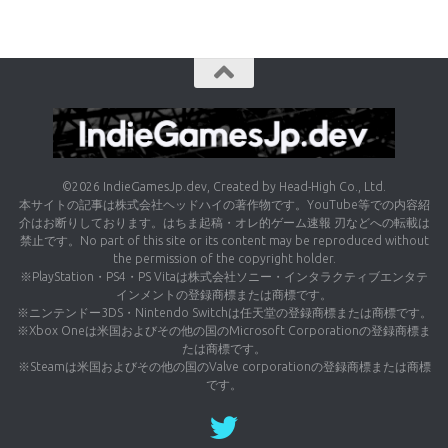
©2026 IndieGamesJp.dev, Created by Head-High Co., Ltd.
本サイトの記事は株式会社ヘッドハイの著作物です。YouTube等での内容紹
介はお断りしております。はちま起稿・オレ的ゲーム速報 刃などへの転載は
禁止です。No part of this site or its content may be reproduced without
the permission of the copyright holder.
※PlayStation・PS4・PS Vitaは株式会社ソニー・インタラクティブエンタテ
インメントの登録商標または商標です。
※ニンテンドー3DS・Nintendo Switchは任天堂の登録商標または商標です。
※Xbox Oneは米国およびその他の国のMicrosoft Corporationの登録商標ま
たは商標です。
※Steamは米国およびその他の国のValve corporationの登録商標または商標
です。