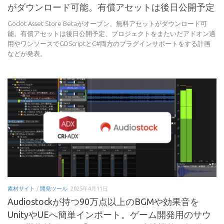
がダウンロード可能。有償アセットは後日公開予定
Godot Asset Store Betaがオープン、無料アセットがダウンロード可
能。有償アセットは後日公開予定、プロジェクトをまたいだアドオン適
用やワンソースでGDScriptとC#両方のプラグインサポートをする計画
などが発表。
素材サイト
/
開発ツール
2025年4月11日
Audiostockが持つ90万点以上のBGMや効果音を
UnityやUEへ簡単インポート。ゲーム開発用のサウ