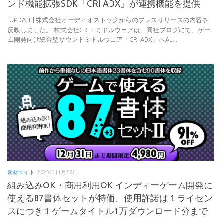
ンド機能拡張SDK「CRI ADX」が連携機能を提供
[UPDATE] 株式会社オーディオストックからのプレスリリースの内容を
反映しました。 株式会社CRI・ミドルウェアは、同社ブログにて、ゲー
ム開発向け統合型サウンドミドルウェア「CRI ADX」へAu...
素材サイト
2023年11月26日
組み込みOK・商用利用OK インディーゲーム開発に
使える87書体セットが特価、使用許諾は１ライセン
スにつき１ゲームタイトル1万ダウンロード分まで