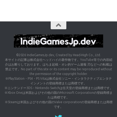
©2026 IndieGamesJp.dev, Created by Head-High Co., Ltd.
本サイトの記事は株式会社ヘッドハイの著作物です。YouTube等での内容紹
介はお断りしております。はちま起稿・オレ的ゲーム速報 刃などへの転載は
禁止です。No part of this site or its content may be reproduced without
the permission of the copyright holder.
※PlayStation・PS4・PS Vitaは株式会社ソニー・インタラクティブエンタテ
インメントの登録商標または商標です。
※ニンテンドー3DS・Nintendo Switchは任天堂の登録商標または商標です。
※Xbox Oneは米国およびその他の国のMicrosoft Corporationの登録商標ま
たは商標です。
※Steamは米国およびその他の国のValve corporationの登録商標または商標
です。