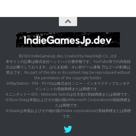
©2026 IndieGamesJp.dev, Created by Head-High Co., Ltd.
本サイトの記事は株式会社ヘッドハイの著作物です。YouTube等での内容紹
介はお断りしております。はちま起稿・オレ的ゲーム速報 刃などへの転載は
禁止です。No part of this site or its content may be reproduced without
the permission of the copyright holder.
※PlayStation・PS4・PS Vitaは株式会社ソニー・インタラクティブエンタテ
インメントの登録商標または商標です。
※ニンテンドー3DS・Nintendo Switchは任天堂の登録商標または商標です。
※Xbox Oneは米国およびその他の国のMicrosoft Corporationの登録商標ま
たは商標です。
※Steamは米国およびその他の国のValve corporationの登録商標または商標
です。