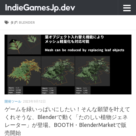
コンテンツへスキップ
タグ:
BLENDER
開発ツール
2023年9月12日
ゲームを緑いっぱいにしたい！そんな願望を叶えて
くれそうな、Blenderで動く「たのしい植物ジェネ
レーター」が登場。BOOTH・BlenderMarketで販
売開始