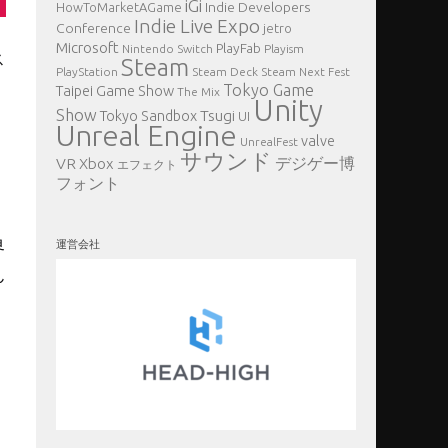
iGi
Indie Developers
HowToMarketAGame
Indie Live Expo
Conference
jetro
Microsoft
PlayFab
Nintendo Switch
Playism
ス
Steam
PlayStation
Steam Deck
Steam Next Fest
Tokyo Game
Taipei Game Show
The Mix
Unity
Show
Tsugi
Tokyo Sandbox
UI
Unreal Engine
valve
UnrealFest
サウンド
VR
デジゲー博
Xbox
エフェクト
フォント
ま
界
運営会社
ん