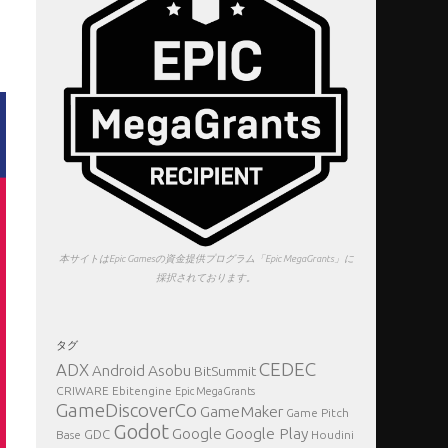
本サイトはEpic Gamesの資金提供プログラム「Epic MegaGrants」に
採択されております。
タグ
CEDEC
ADX
Asobu
Android
BitSummit
CRIWARE
Ebitengine
Epic MegaGrants
GameDiscoverCo
GameMaker
Game Pitch
Godot
Google Play
Google
GDC
Base
Houdini