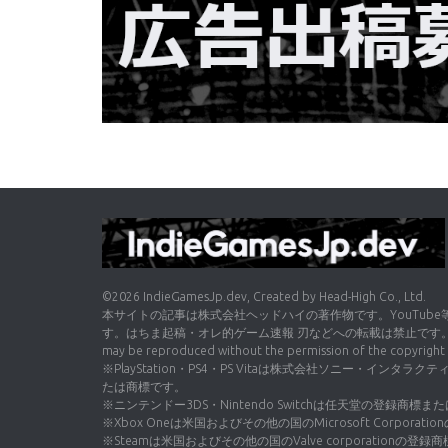
©2026 IndieGamesJp.dev, Created by Head-High Co., Ltd.
本サイトの記事は株式会社ヘッドハイの著作物です。YouTub
す。はちま起稿・オレ的ゲーム速報 刃などへの転載は禁止です。No part of 
may be reproduced without the permission of the copyright 
※PlayStation・PS4・PS Vitaは株式会社ソニー・イン
たは商標です。
※ニンテンドー3DS・Nintendo Switchは任天堂の登録商標
※Xbox Oneは米国およびその他の国のMicrosoft Corpora
※Steamは米国およびその他の国のValve corporationの