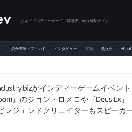
日本のインディーゲーム「開発者」向け情報サイト
ル
資金調達・ファンド
インタビュー
書籍
勉強会
About
dustry.bizがインディーゲームイベント
oom』のジョン・ロメロや『Deus Ex』
どレジェンドクリエイターもスピーカ