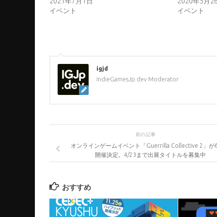
2021年7月1日
2020年5月2
イベント
イベント
igjd
IndieGamesJp.dev Moderator
前の記事
オンラインゲームイベント「Guerrilla Collective 2」
開催決定。4/23まで出展タイトルを募集中
おすすめ