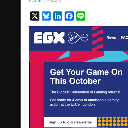
BY
IGJD
·
2021年4月6日
X
Bluesky
LinkedIn
Facebook
Line