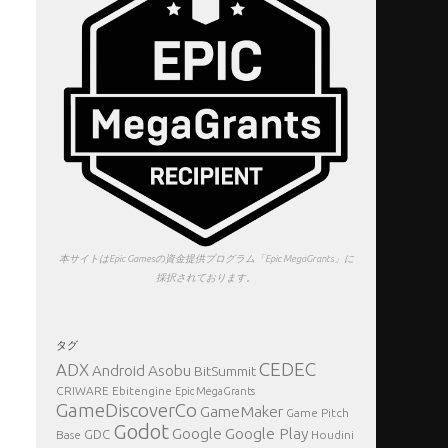
本サイトはEpic Gamesの資金提供プログラム「Epic MegaGrants」に
採択されております。
タグ
CEDEC
ADX
Asobu
Android
BitSummit
CRIWARE
Ebitengine
Epic MegaGrants
GameDiscoverCo
GameMaker
Game Pitch
Godot
Google Play
Google
GDC
Base
Houdini