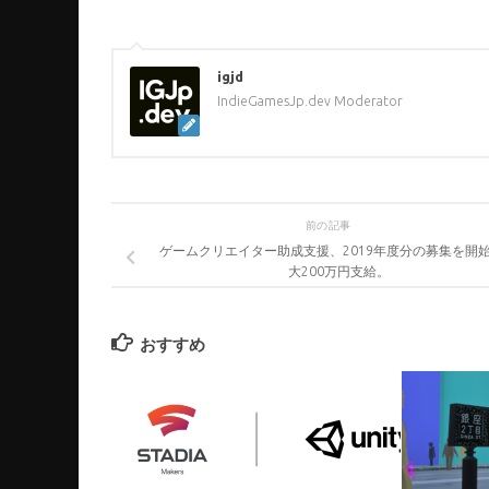
igjd
IndieGamesJp.dev Moderator
前の記事
ゲームクリエイター助成支援、2019年度分の募集を開
大200万円支給。
おすすめ