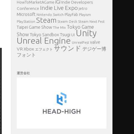
iGi
Indie Developers
HowToMarketAGame
Indie Live Expo
Conference
jetro
Microsoft
PlayFab
Nintendo Switch
Playism
Steam
PlayStation
Steam Deck
Steam Next Fest
Tokyo Game
Taipei Game Show
The Mix
Unity
Show
Tsugi
Tokyo Sandbox
UI
Unreal Engine
valve
UnrealFest
サウンド
VR
デジゲー博
Xbox
エフェクト
フォント
運営会社