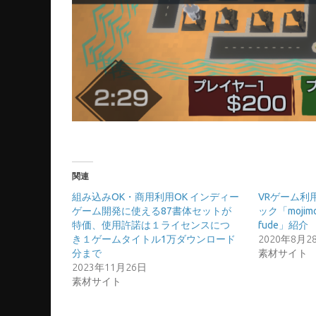
関連
組み込みOK・商用利用OK インディー
VRゲーム利
ゲーム開発に使える87書体セットが
ック「mojimo
特価、使用許諾は１ライセンスにつ
fude」紹介
き１ゲームタイトル1万ダウンロード
2020年8月2
分まで
素材サイト
2023年11月26日
素材サイト