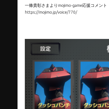
一條貴彰さまよりmojimo-game応援コメント
https://mojimo.jp/voice/770/