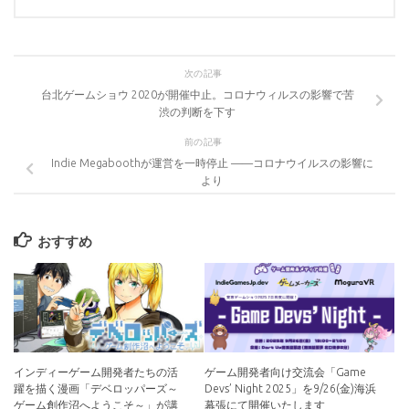
次の記事
台北ゲームショウ 2020が開催中止。コロナウィルスの影響で苦
渋の判断を下す
前の記事
Indie Megaboothが運営を一時停止 ——コロナウイルスの影響に
より
おすすめ
インディーゲーム開発者たちの活
ゲーム開発者向け交流会「Game
躍を描く漫画「デベロッパーズ～
Devs’ Night 2025」を9/26(金)海浜
ゲーム創作沼へようこそ～」が講
幕張にて開催いたします