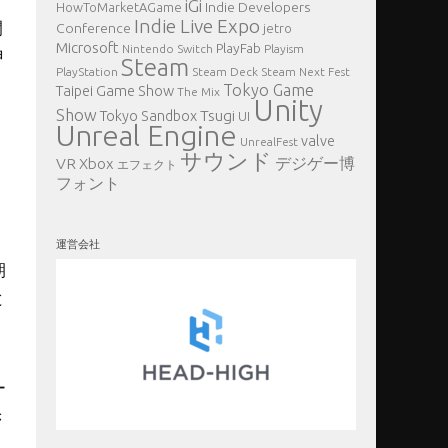
iGi
Indie Developers
HowToMarketAGame
Indie Live Expo
開
Conference
jetro
Microsoft
PlayFab
Nintendo Switch
Playism
申
Steam
PlayStation
Steam Deck
Steam Next Fest
Tokyo Game
Taipei Game Show
The Mix
Unity
Show
Tsugi
Tokyo Sandbox
UI
Unreal Engine
valve
UnrealFest
サウンド
VR
デジゲー博
Xbox
エフェクト
フォント
運営会社
期
と
ー
き