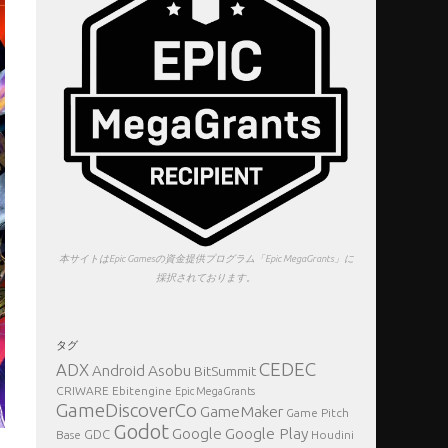
本サイトはEpic Gamesの資金提供プログラム「Epic MegaGrants」に
採択されております。
タグ
CEDEC
ADX
Asobu
Android
BitSummit
CRIWARE
Ebitengine
Epic MegaGrants
GameDiscoverCo
GameMaker
Game Pitch
Godot
Google Play
Google
GDC
Base
Houdini