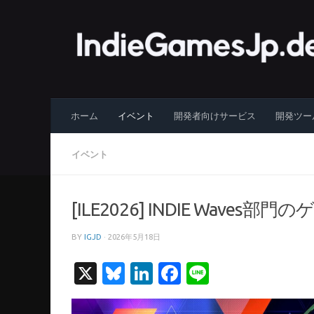
コンテンツへスキップ
ホーム
イベント
開発者向けサービス
開発ツー
イベント
[ILE2026] INDIE Wa
BY
IGJD
·
2026年5月18日
X
Bluesky
LinkedIn
Facebook
Line