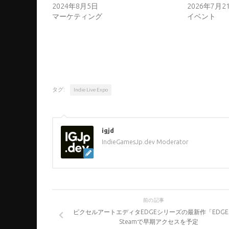
2024年8月5日
2026年7月2
マーケティング
イベント
タグ:
Indie Live Expo
igjd
IndieGamesJp.dev Moderator
前の記事
ピクセルアートエディタEDGEシリーズの最新作「EDGE
Steamで早期アクセスを予定