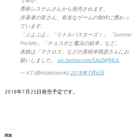
う本が、
秀和システムさんから発売されます。
共著者の皆さん、有名なゲームの制作に携わっ
ています。
「ぷよぷよ」「リトルバスターズ！」「Summer
Pockets」「チョコボと魔法の絵本」など。
表紙は「マクロス」などの美樹本晴彦さんにお
願いしました。
pic.twitter.com/5AzZAfMlJL
— K.T (@kitakitaaniki)
2018年7月6日
2018年7月25日発売予定です。
関連