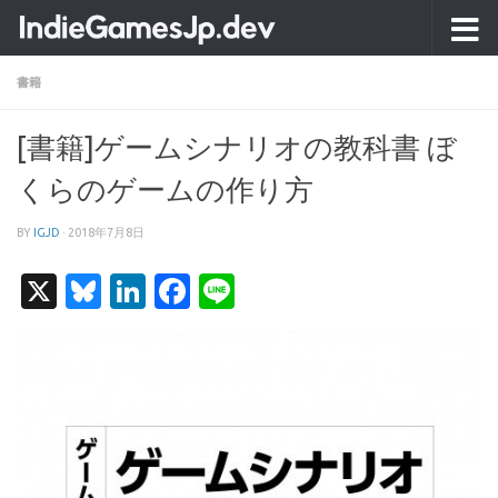
コンテンツへスキップ
書籍
[書籍]ゲームシナリオの教科書 ぼ
くらのゲームの作り方
BY
IGJD
·
2018年7月8日
X
Bluesky
LinkedIn
Facebook
Line