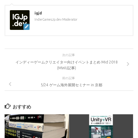
igjd
IndieGamesJp.dev Moderator
次の記事
インディーゲームクリエイター向けイベントまとめ Mid 2018
(MWU記事)
前の記事
5/24 ゲーム海外展開セミナー in 京都
おすすめ