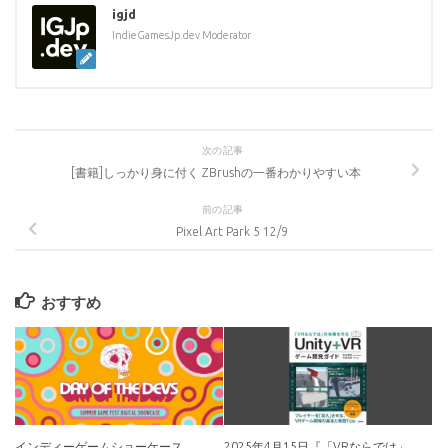
igjd
IndieGamesJp.dev Moderator
次の記事
[書籍]しっかり身に付く ZBrushの一番わかりやすい本
前の記事
Pixel Art Park 5 12/9
おすすめ
インディーゲームショーケース
2025年4月15日『「VRならでは」