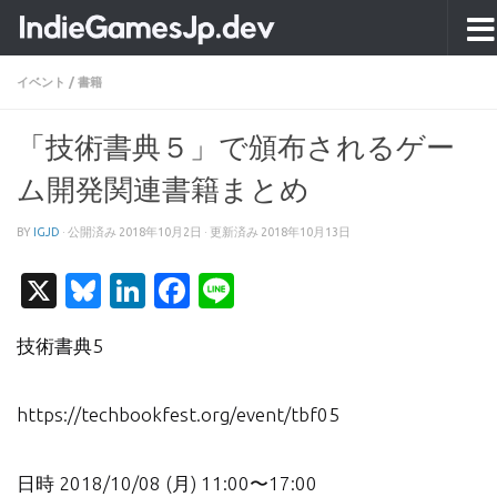
コンテンツへスキップ
イベント
/
書籍
「技術書典５」で頒布されるゲー
ム開発関連書籍まとめ
BY
IGJD
· 公開済み
2018年10月2日
· 更新済み
2018年10月13日
X
Bluesky
LinkedIn
Facebook
Line
技術書典5
https://techbookfest.org/event/tbf05
日時 2018/10/08 (月) 11:00〜17:00