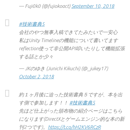
— Fuji0k0 (@fujiokoact)
September 10, 2018
#技術書典5
会社のやつ無事入稿できてたみたいで一安心
私はUnity Timelineの機能について書いてます
reflection使って非公開API叩いたりして機能拡張
する話とか少々
— JKのゆき (Junichi Kikuchi) (@_jukey17)
October 2, 2018
約１ヶ月後に迫った技術書典５ですが、本を出
す側で参加します！！
#技術書典5
先ほど仕上がった頒布物の紹介ページはこちら
になります(DirectXとゲームエンジン的な本の新
刊2つです)。
https://t.co/hH2KV6RCzR