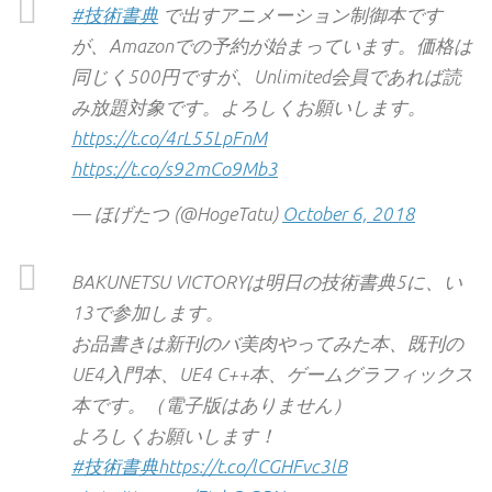
#技術書典
で出すアニメーション制御本です
が、Amazonでの予約が始まっています。価格は
同じく500円ですが、Unlimited会員であれば読
み放題対象です。よろしくお願いします。
https://t.co/4rL55LpFnM
https://t.co/s92mCo9Mb3
— ほげたつ (@HogeTatu)
October 6, 2018
BAKUNETSU VICTORYは明日の技術書典5に、い
13で参加します。
お品書きは新刊のバ美肉やってみた本、既刊の
UE4入門本、UE4 C++本、ゲームグラフィックス
本です。（電子版はありません）
よろしくお願いします！
#技術書典
https://t.co/lCGHFvc3lB