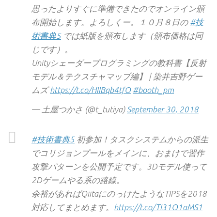
思ったよりすぐに準備できたのでオンライン頒
布開始します。よろしくー。１０月８日の
#技
術書典5
では紙版を頒布します（頒布価格は同
じです）。
Unityシェーダープログラミングの教科書【反射
モデル＆テクスチャマップ編】 | 染井吉野ゲー
ムズ
https://t.co/HIIBqb4tfO
#booth_pm
— 土屋つかさ (@t_tutiya)
September 30, 2018
#技術書典5
初参加！タスクシステムからの派生
でコリジョンプールをメインに、おまけで習作
攻撃パターンを公開予定です。3Dモデル使って
2Dゲームやる系の路線。
余裕があればQiitaにのっけたようなTIPSを2018
対応してまとめます。
https://t.co/TI31O1aMS1