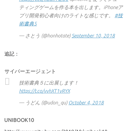
ティングゲームを作る本を出します。iPhoneア
プリ開発初心者向けのライトな感じです。
#技
術書典5
— さとう (@honhotate)
September 10, 2018
追記：
サイバーエージェント
技術書典５に出展します！
https://t.co/vvhXT1vRYX
— うどん (@udon_qu)
October 4, 2018
UNIBOOK10