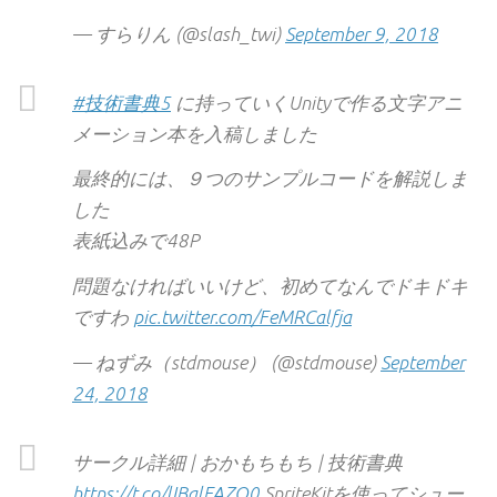
— すらりん (@slash_twi)
September 9, 2018
#技術書典5
に持っていくUnityで作る文字アニ
メーション本を入稿しました
最終的には、９つのサンプルコードを解説しま
した
表紙込みで48P
問題なければいいけど、初めてなんでドキドキ
ですわ
pic.twitter.com/FeMRCalfja
— ねずみ（stdmouse） (@stdmouse)
September
24, 2018
サークル詳細 | おかもちもち | 技術書典
https://t.co/lIBalFAZO0
SpriteKitを使ってシュー