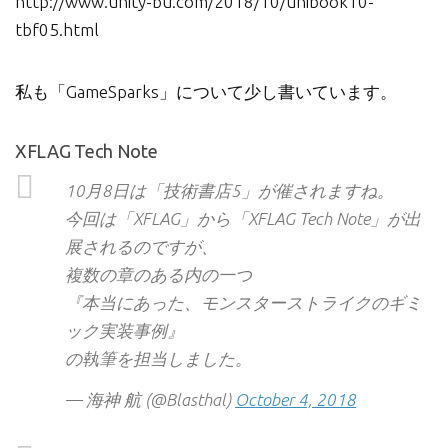
http://www.unity-bu.com/2018/10/unibook10-
tbf05.html
私も「GameSparks」について少し書いています。
XFLAG Tech Note
10月8日は「技術書店5」が催されますね。
今回は「XFLAG」から「XFLAG Tech Note」が出
展されるのですが、
複数の章のある内の一つ
『本当にあった、モンスターストライクのギミ
ック実装事例』
の執筆を担当しました。
— 海神 航 (@Blasthal)
October 4, 2018