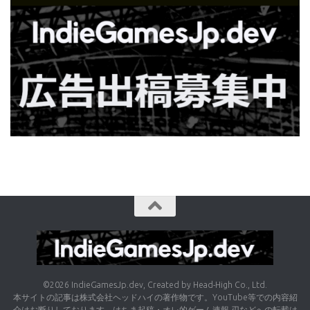
©2026 IndieGamesJp.dev, Created by Head-High Co., Ltd.
本サイトの記事は株式会社ヘッドハイの著作物です。YouTube等での内容紹
介はお断りしております。はちま起稿・オレ的ゲーム速報 刃などへの転載は