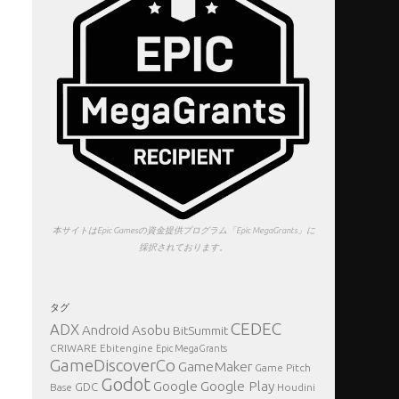
本サイトはEpic Gamesの資金提供プログラム「Epic MegaGrants」に
採択されております。
タグ
CEDEC
ADX
Asobu
Android
BitSummit
CRIWARE
Ebitengine
Epic MegaGrants
GameDiscoverCo
GameMaker
Game Pitch
Godot
Google Play
Google
GDC
Base
Houdini