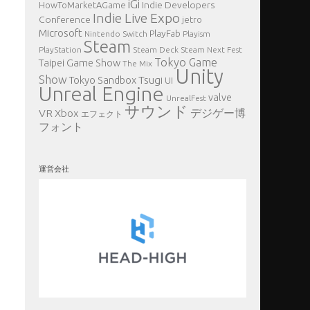
iGi
Indie Developers
HowToMarketAGame
Indie Live Expo
Conference
jetro
Microsoft
PlayFab
Nintendo Switch
Playism
Steam
PlayStation
Steam Deck
Steam Next Fest
Tokyo Game
Taipei Game Show
The Mix
Unity
Show
Tsugi
Tokyo Sandbox
UI
Unreal Engine
valve
UnrealFest
サウンド
VR
デジゲー博
Xbox
エフェクト
フォント
運営会社