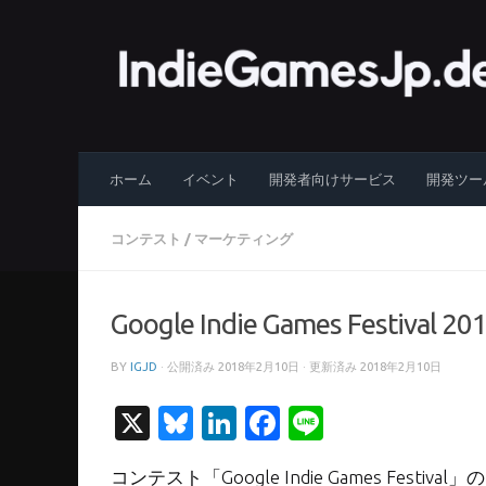
コンテンツへスキップ
ホーム
イベント
開発者向けサービス
開発ツー
コンテスト
/
マーケティング
Google Indie Games Festi
BY
IGJD
· 公開済み
2018年2月10日
· 更新済み
2018年2月10日
X
Bluesky
LinkedIn
Facebook
Line
コンテスト「Google Indie Games Fes