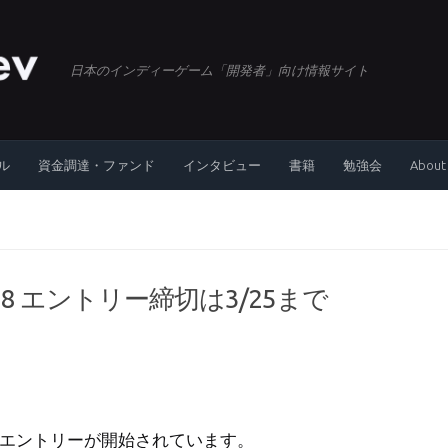
日本のインディーゲーム「開発者」向け情報サイト
ル
資金調達・ファンド
インタビュー
書籍
勉強会
About
val 2018 エントリー締切は3/25まで
tival」のエントリーが開始されています。