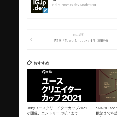
IndieGamesJp.dev Moderator
前の記事
第3回「Tokyo Sandbox」4月13日開催
おすすめ
Unityユースクリエイターカップ2021
SNKのDis
が開催、エントリーは8/31まで
敗談までを語