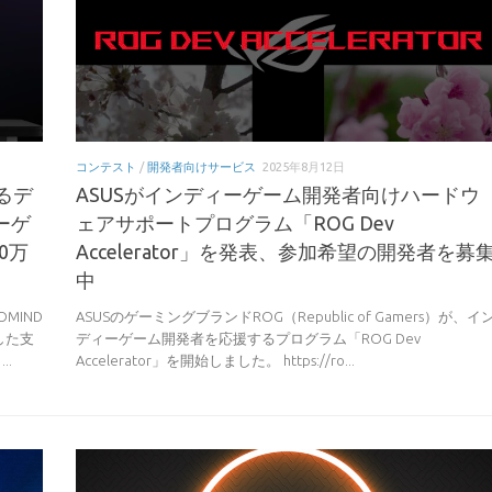
コンテスト
/
開発者向けサービス
2025年8月12日
るデ
ASUSがインディーゲーム開発者向けハードウ
ーゲ
ェアサポートプログラム「ROG Dev
0万
Accelerator」を発表、参加希望の開発者を募
中
MIND
ASUSのゲーミングブランドROG（Republic of Gamers）が、イ
した支
ディーゲーム開発者を応援するプログラム「ROG Dev
..
Accelerator」を開始しました。 https://ro...