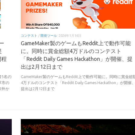
コンテスト
/
開発ツール
2026年1月16日
ー
GameMaker製のゲームもReddit上で動作可能
提
に。同時に賞金総額4万ドルのコンテスト
間程
「Reddit Daily Games Hackathon」が開催、提
出は2月12日まで
5名の
GameMaker製のゲームもReddit上で動作可能に。同時に賞金総
草市の
4万ドルのコンテスト「Reddit Daily Games Hackathon」が開催
市外か
提出は2月12日まで