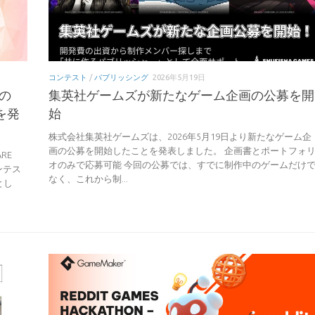
コンテスト
/
パブリッシング
2026年5月19日
の
集英社ゲームズが新たなゲーム企画の公募を開
」を発
始
株式会社集英社ゲームズは、2026年5月19日より新たなゲーム企
画の公募を開始したことを発表しました。 企画書とポートフォ
RE
オのみで応募可能 今回の公募では、すでに制作中のゲームだけ
コンテス
なく、これから制...
とし