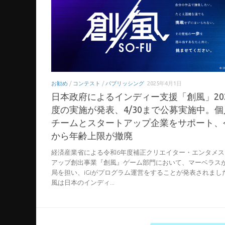
お勧め
/
コンテスト
/
パブリッシング
2025年4月1日
日本政府によるインディー支援「創風」20
度の実施が発表、4/30まで公募実施中。
チームとスタートアップ企業をサポート、
から年齢上限が撤廃
経済産業省による令和6年度補正クリエイター・エンタメス
アップ創出事業『創風』ゲーム部門において、マーベラス
局を担い、iGiがプログラム運営をすることが発表されまし
風は日本のインディ...