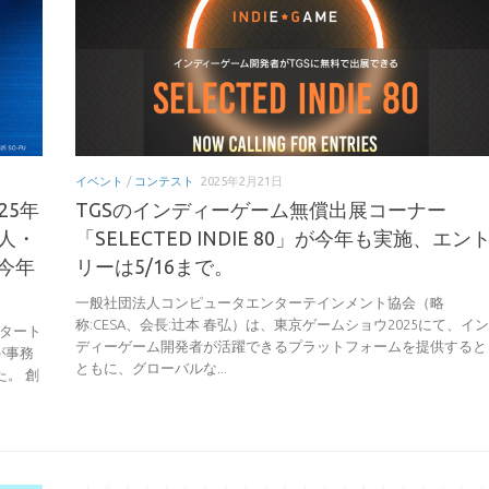
イベント
/
コンテスト
2025年2月21日
25年
TGSのインディーゲーム無償出展コーナー
個人・
「SELECTED INDIE 80」が今年も実施、エン
今年
リーは5/16まで。
一般社団法人コンピュータエンターテインメント協会（略
称:CESA、会長:辻本 春弘）は、東京ゲームショウ2025にて、イン
タート
ディーゲーム開発者が活躍できるプラットフォームを提供すると
が事務
ともに、グローバルな...
た。 創