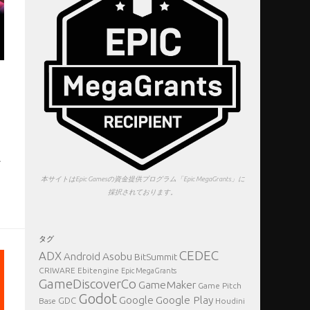
リ
で
本サイトはEpic Gamesの資金提供プログラム「Epic MegaGrants」に
採択されております。
タグ
CEDEC
ADX
Asobu
Android
BitSummit
CRIWARE
Ebitengine
Epic MegaGrants
GameDiscoverCo
GameMaker
Game Pitch
Godot
Google Play
Google
GDC
Base
Houdini