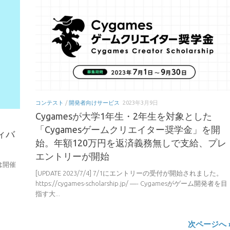
コンテスト
/
開発者向けサービス
2023年3月9日
Cygamesが大学1年生・2年生を対象とした
「Cygamesゲームクリエイター奨学金」を開
ティバ
始。年額120万円を返済義務無しで支給、プレ
エントリーが開始
年は開催
[UPDATE 2023/7/4] 7/1にエントリーの受付が開始されました。
https://cygames-scholarship.jp/ —- Cygamesがゲーム開発者を目
指す大...
次ページへ 