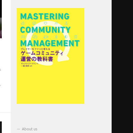
集
ン
About us