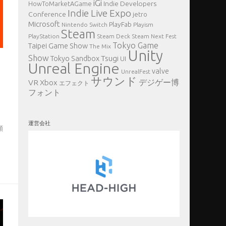
iGi
Indie Developers
HowToMarketAGame
Indie Live Expo
Conference
jetro
Microsoft
PlayFab
Nintendo Switch
Playism
Steam
PlayStation
Steam Deck
Steam Next Fest
Tokyo Game
Taipei Game Show
The Mix
Unity
Show
Tsugi
Tokyo Sandbox
UI
Unreal Engine
valve
UnrealFest
サウンド
VR
デジゲー博
Xbox
エフェクト
フォント
運営会社
額
、