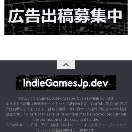
©2026 IndieGamesJp.dev, Created by Head-High Co., Ltd.
本サイトの記事は株式会社ヘッドハイの著作物です。YouTube等での内容紹
介はお断りしております。はちま起稿・オレ的ゲーム速報 刃などへの転載は
禁止です。No part of this site or its content may be reproduced without
the permission of the copyright holder.
※PlayStation・PS4・PS Vitaは株式会社ソニー・インタラクティブエンタテ
インメントの登録商標または商標です。