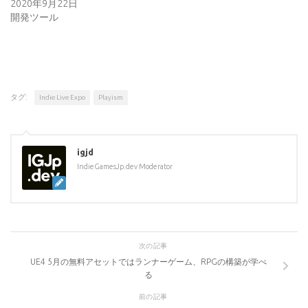
2020年9月22日
開発ツール
タグ:
Indie Live Expo
Playism
igjd
IndieGamesJp.dev Moderator
次の記事
UE4 5月の無料アセットではランナーゲーム、RPGの構築が学べ
る
前の記事