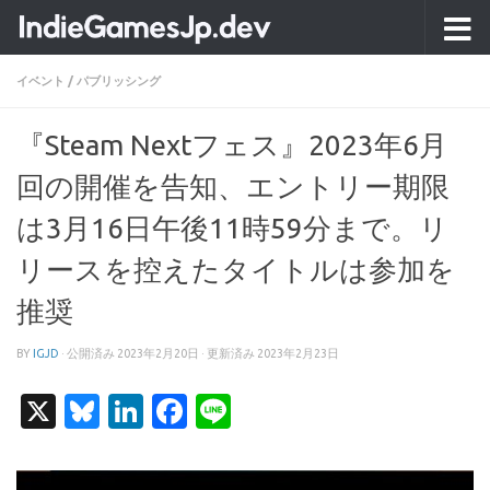
コンテンツへスキップ
イベント
/
パブリッシング
『Steam Nextフェス』2023年6月
回の開催を告知、エントリー期限
は3月16日午後11時59分まで。リ
リースを控えたタイトルは参加を
推奨
BY
IGJD
· 公開済み
2023年2月20日
· 更新済み
2023年2月23日
X
Bluesky
LinkedIn
Facebook
Line