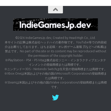
©2026 IndieGamesJp.dev, Created by Head-High Co., Ltd.
本サイトの記事は株式会社ヘッドハイの著作物です。YouTube等での内容紹
介はお断りしております。はちま起稿・オレ的ゲーム速報 刃などへの転載は
禁止です。No part of this site or its content may be reproduced without
the permission of the copyright holder.
※PlayStation・PS4・PS Vitaは株式会社ソニー・インタラクティブエンタテ
インメントの登録商標または商標です。
※ニンテンドー3DS・Nintendo Switchは任天堂の登録商標または商標です。
※Xbox Oneは米国およびその他の国のMicrosoft Corporationの登録商標ま
たは商標です。
※Steamは米国およびその他の国のValve corporationの登録商標または商標
です。