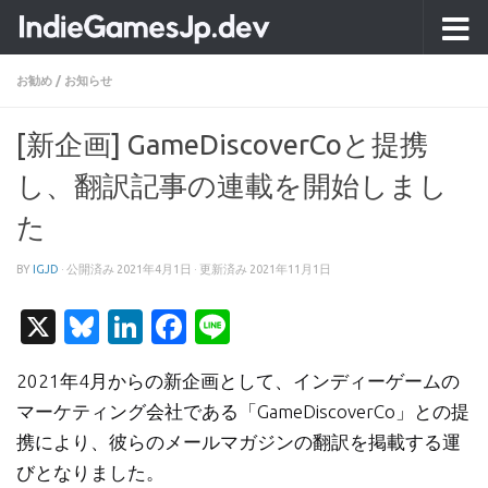
コンテンツへスキップ
お勧め
/
お知らせ
[新企画] GameDiscoverCoと提携
し、翻訳記事の連載を開始しまし
た
BY
IGJD
· 公開済み
2021年4月1日
· 更新済み
2021年11月1日
X
Bluesky
LinkedIn
Facebook
Line
2021年4月からの新企画として、インディーゲームの
マーケティング会社である「GameDiscoverCo」との提
携により、彼らのメールマガジンの翻訳を掲載する運
びとなりました。