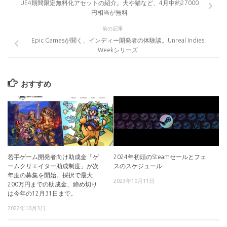
UE4期間限定無料化アセットの紹介。犬や猫など、4月中約27000
円相当が無料
前の記事
Epic Gamesが聞く、インディー開発者の体験談。Unreal Indies
Weekシリーズ
おすすめ
若手ゲーム開発者向け助成金「ゲ
2024年初頭のSteamセールとフェ
ームクリエイター助成制度」が次
スのスケジュール
年度の募集を開始。採択で最大
2023年10月11日
200万円までの助成金、締め切り
は今年の12月31日まで。
2022年10月3日