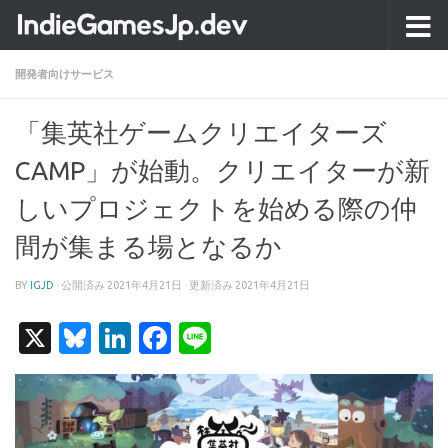
コンテンツへスキップ
開発者向けサービス
「集英社ゲームクリエイターズ
CAMP」が始動。クリエイターが新
しいプロジェクトを始める際の仲
間が集まる場となるか
BY
IGJD
· 公開済み
2021年4月21日
· 更新済み
2021年4月21日
X
Bluesky
LinkedIn
Facebook
Line