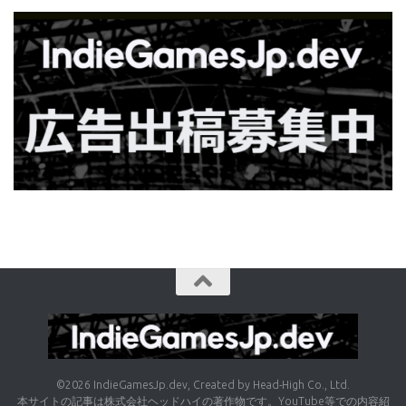
©2026 IndieGamesJp.dev, Created by Head-High Co., Ltd.
本サイトの記事は株式会社ヘッドハイの著作物です。YouTube等での内容紹