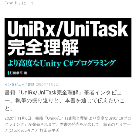
Expo Ⅱ」は、イ...
インタビュー
/
書籍
2020年11月3日
書籍『UniRx/UniTask完全理解』筆者インタビュ
ー。執筆の振り返りと、本書を通じて伝えたいこ
と。
2020年11月6日、書籍『UniRx/UniTask完全理解 より高度なUnity C#プロ
グラミング』が発売されます。本書の発売を記念して、筆者のとりすー
ぷ(@toRisouP) こと 打田恭平氏...