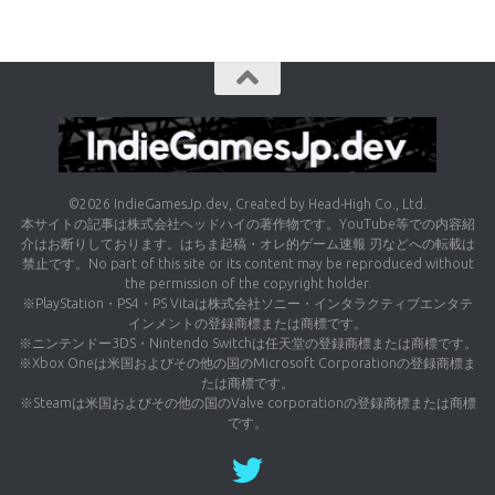
©2026 IndieGamesJp.dev, Created by Head-High Co., Ltd.
本サイトの記事は株式会社ヘッドハイの著作物です。YouTube等での内容紹
介はお断りしております。はちま起稿・オレ的ゲーム速報 刃などへの転載は
禁止です。No part of this site or its content may be reproduced without
the permission of the copyright holder.
※PlayStation・PS4・PS Vitaは株式会社ソニー・インタラクティブエンタテ
インメントの登録商標または商標です。
※ニンテンドー3DS・Nintendo Switchは任天堂の登録商標または商標です。
※Xbox Oneは米国およびその他の国のMicrosoft Corporationの登録商標ま
たは商標です。
※Steamは米国およびその他の国のValve corporationの登録商標または商標
です。