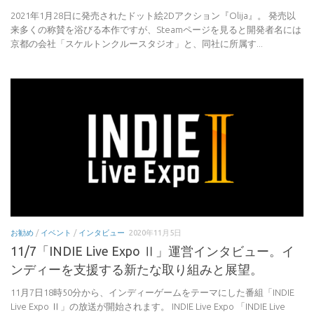
2021年1月28日に発売されたドット絵2Dアクション『Olija』。 発売以
来多くの称賛を浴びる本作ですが、Steamページを見ると開発者名には
京都の会社「スケルトンクルースタジオ」と、同社に所属す...
お勧め
/
イベント
/
インタビュー
2020年11月5日
11/7「INDIE Live Expo Ⅱ」運営インタビュー。イ
ンディーを支援する新たな取り組みと展望。
11月7日18時50分から、インディーゲームをテーマにした番組「INDIE
Live Expo Ⅱ」の放送が開始されます。 INDIE Live Expo 「INDIE Live