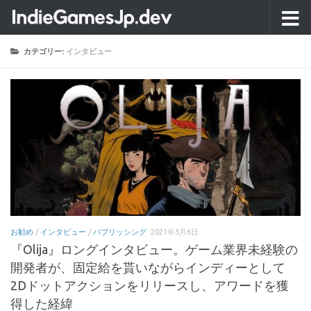
コンテンツへスキップ
カテゴリー:
インタビュー
お勧め
/
インタビュー
/
パブリッシング
2021年5月6日
『Olija』ロングインタビュー。ゲーム業界未経験の
開発者が、固定給を貰いながらインディーとして
2Dドットアクションをリリースし、アワードを獲
得した経緯