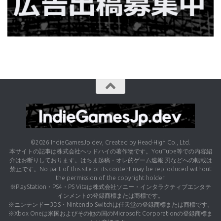
©2026 IndieGamesJp.dev, Created by Head-High Co., Ltd.
本サイトの記事は株式会社ヘッドハイの著作物です。YouTube等での内容紹
介はお断りしております。はちま起稿・オレ的ゲーム速報 刃などへの転載は
禁止です。No part of this site or its content may be reproduced without
the permission of the copyright holder.
※PlayStation・PS4・PS Vitaは株式会社ソニー・インタラクティブエンタテ
インメントの登録商標または商標です。
※ニンテンドー3DS・Nintendo Switchは任天堂の登録商標または商標です。
※Xbox Oneは米国およびその他の国のMicrosoft Corporationの登録商標ま