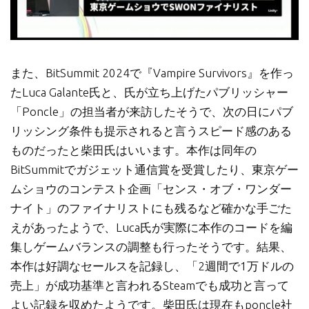
また、BitSummit 2024で『Vampire Survivors』を作っ
たLuca Galante氏と、氏が立ち上げたパブリッシャー
「Poncle」の担当者が来訪したそうで、次の日にパブ
リッシング条件も提示されると言うスピード感のある
ものだったと柴田氏はいいます。本作は同年の
BitSummitでガジェット通信賞を受賞したり、東京ゲー
ムショウのコンテスト企画「センス・オブ・ワンダー
ナイト」のファイナリストにも残るなど確かな手ごた
えがあったようで、Luca氏が実際に本作のコードを編
集しゲームバランスの調整も行ったそうです。結果、
本作は好調なセールスを記録し、「2週間で1万ドルの
売上」が成功基準と言われるSteamでも成功と言って
よい記録を収めたようです。柴田氏は現在もponcle社