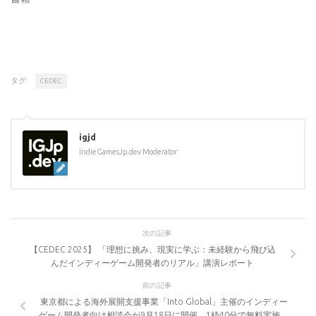
タグ:
CEDEC
igjd
IndieGamesJp.dev Moderator
次の記事
【CEDEC 2025】 「理想に挑み、現実に学ぶ：未経験から飛び込
んだインディーゲーム開発者のリアル」講演レポート
前の記事
東京都による海外展開支援事業「Into Global」主催のインディー
ゲーム開発者向け相談会が9月18日に開催。1枠40分で無料実施。