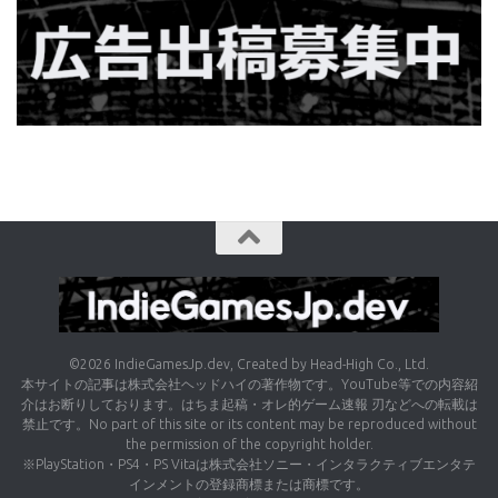
©2026 IndieGamesJp.dev, Created by Head-High Co., Ltd.
本サイトの記事は株式会社ヘッドハイの著作物です。YouTube等での内容紹
介はお断りしております。はちま起稿・オレ的ゲーム速報 刃などへの転載は
禁止です。No part of this site or its content may be reproduced without
the permission of the copyright holder.
※PlayStation・PS4・PS Vitaは株式会社ソニー・インタラクティブエンタテ
インメントの登録商標または商標です。