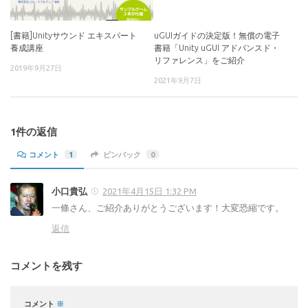
[書籍]Unityサウンド エキスパート
uGUIガイドの決定版！無償の電子
養成講座
書籍「Unity uGUI アドバンスド・
リファレンス」をご紹介
2019年9月27日
2021年9月7日
1件の返信
コメント
1
ピンバック
0
小口貴弘
2021年4月15日 1:32 PM
一條さん、ご紹介ありがとうございます！大変恐縮です。
返信
コメントを残す
コメント
※