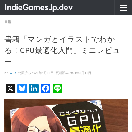
コンテンツへスキップ
書籍
書籍「マンガとイラストでわか
る！GPU最適化入門」ミニレビュ
ー
BY
IGJD
· 公開済み
2021年4月14日
· 更新済み
2021年4月14日
X
Bluesky
LinkedIn
Facebook
Line