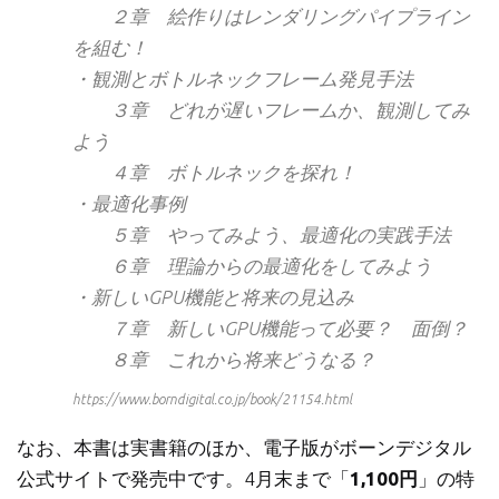
２章 絵作りはレンダリングパイプライン
を組む！
・観測とボトルネックフレーム発見手法
３章 どれが遅いフレームか、観測してみ
よう
４章 ボトルネックを探れ！
・最適化事例
５章 やってみよう、最適化の実践手法
６章 理論からの最適化をしてみよう
・新しいGPU機能と将来の見込み
７章 新しいGPU機能って必要？ 面倒？
８章 これから将来どうなる？
https://www.borndigital.co.jp/book/21154.html
なお、本書は実書籍のほか、電子版がボーンデジタル
公式サイトで発売中です。4月末まで「
1,100円
」の特