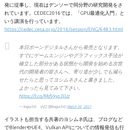
発に従事し、現在はデンソーで同分野の研究開発をさ
れています。CEDEC2016では、「GPU最適化入門」と
いう講演を行っています。
https://cedec.cesa.or.jp/2016/session/ENG/6483.html
本日ボーンデジタルさんから発売となります。
すでにゲームエンジンやグラフィックス手法が
確立した部分がある状態から開発を始める次世
代の開発者の皆さんへ、寄り道が少しでも減ら
せたらと思ってヨシムネさんと書きました。
よかったら見てみて下さい。
https://t.co/MdVxys3lUz
— koguchit 小口 (@koguchit)
March 30, 2021
イラストも担当する共著のヨシムネ氏は、ブログなど
でBlenderやUE4、Vulkan APIについての情報発信も行