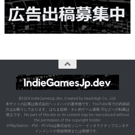
©2026 IndieGamesJp.dev, Created by Head-High Co., Ltd.
本サイトの記事は株式会社ヘッドハイの著作物です。YouTube等での内容紹
介はお断りしております。はちま起稿・オレ的ゲーム速報 刃などへの転載は
禁止です。No part of this site or its content may be reproduced without
the permission of the copyright holder.
※PlayStation・PS4・PS Vitaは株式会社ソニー・インタラクティブエンタテ
インメントの登録商標または商標です。