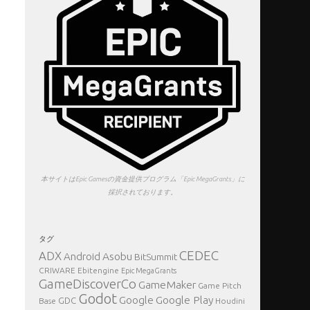
本サイトはEpic Gamesの資金提供プログラム「Epic MegaGrants」に
採択されております。
タグ
CEDEC
ADX
Asobu
Android
BitSummit
CRIWARE
Ebitengine
Epic MegaGrants
GameDiscoverCo
GameMaker
Game Pitch
Godot
Google Play
Google
GDC
Base
Houdini