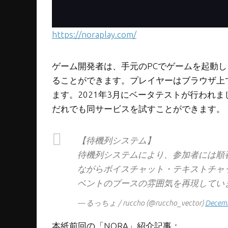
https://noraplay.com/
ゲーム開発者は、手元のPCでゲームを起動
ることができます。プレイヤーはブラウザ上
ます。2021年3月にベータテストが行われ
だれでも同サービスを試すことができます。
【待機列システム】
待機列システムにより、参加者には順
ながらボイスチャット・テキストチャ
ベントのブースの雰囲気を再現してい
— るっちょ / ruccho (@ruccho_vector)
Decemb
本紙前回の「NORA」紹介記事：