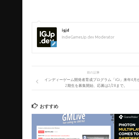
igjd
IndieGamesJp.dev Moderator
前の記事
インディーゲーム開発者育成プログラム「iGi」来年4月
2期生を募集開始、応募は2/28まで。
おすすめ