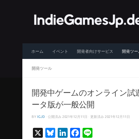
コンテンツへスキップ
ホーム
イベント
開発者向けサービス
開発ツー
開発ツール
開発中ゲームのオンライン試遊
ータ版が一般公開
BY
IGJD
· 公開済み
2021年12月11日
· 更新済み
2021年12月11日
X
Bluesky
LinkedIn
Facebook
Line