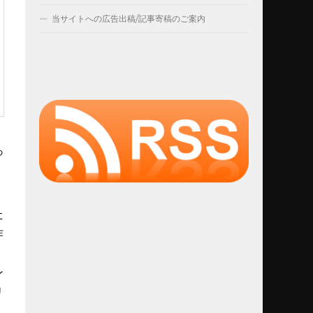
当サイトへの広告出稿/記事寄稿のご案内
っ
た
作
ン
リ