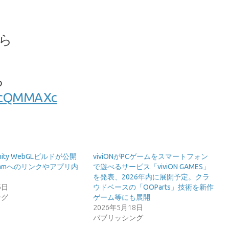
ら
ら
Ab2cQMMAXc
Unity WebGLビルドが公開
viviONがPCゲームをスマートフォン
eamへのリンクやアプリ内
で遊べるサービス「viviON GAMES」
を発表、2026年内に展開予定。クラ
5日
ウドベースの「OOParts」技術を新作
ング
ゲーム等にも展開
2026年5月18日
パブリッシング