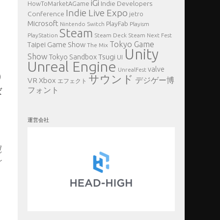
iGi
Indie Developers
HowToMarketAGame
Indie Live Expo
Conference
jetro
Microsoft
PlayFab
Nintendo Switch
Playism
Steam
PlayStation
Steam Deck
Steam Next Fest
Tokyo Game
Taipei Game Show
The Mix
Unity
Show
Tsugi
Tokyo Sandbox
UI
Unreal Engine
valve
UnrealFest
り
サウンド
VR
デジゲー博
Xbox
エフェクト
フォント
ば
運営会社
見
イ