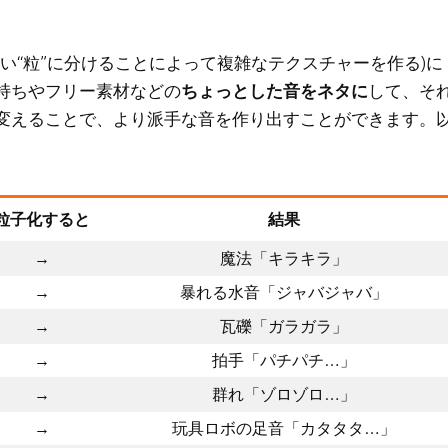
い“粒”に分けることによって複雑なテクスチャーを作る)に
持ちやフリー素材などの
ちょっとした音をネタに
して、そ
変えることで、より派手な音を作り出すことができます。
粒子化すると
結果
→
魔法「キラキラ」
→
暴れる水音「ジャバジャバ」
→
瓦礫「ガラガラ」
→
拍手「パチパチ…」
→
群れ「ゾロゾロ…」
→
玩具ロボの足音「カタタタ…」