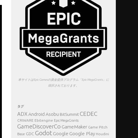
本サイトはEpic Gamesの資金提供プログラム「Epic MegaGrants」に
採択されております。
タグ
CEDEC
ADX
Asobu
Android
BitSummit
CRIWARE
Ebitengine
Epic MegaGrants
GameDiscoverCo
GameMaker
Game Pitch
Godot
Google Play
Google
GDC
Base
Houdini