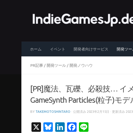
コンテンツへスキップ
ホーム
イベント
開発者向けサービス
開発ツー
PR記事
/
開発ツール
/
開発ノウハウ
[PR]魔法、瓦礫、必殺技… 
GameSynth Particles(粒子)モ
BY
TAKEMOTOSHINTARO
· 公開済み
2023年2月15日
· 更新済み
202
X
Bluesky
LinkedIn
Facebook
Line