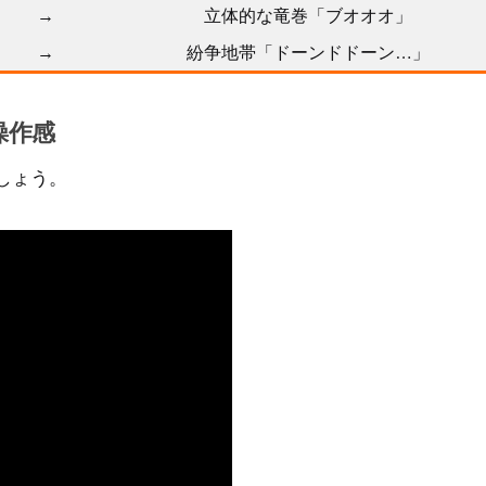
→
立体的な竜巻「ブオオオ」
→
紛争地帯「ドーンドドーン…」
操作感
しょう。