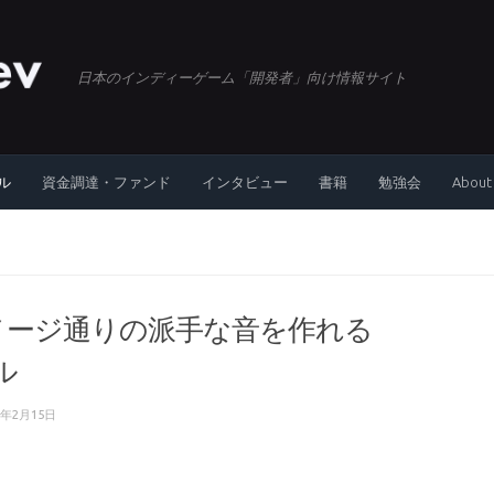
日本のインディーゲーム「開発者」向け情報サイト
ル
資金調達・ファンド
インタビュー
書籍
勉強会
About
イメージ通りの派手な音を作れる
デル
3年2月15日