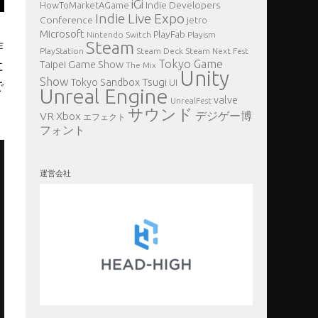
iGi
Indie Developers
HowToMarketAGame
Indie Live Expo
Conference
jetro
Microsoft
PlayFab
Nintendo Switch
Playism
Steam
作
PlayStation
Steam Deck
Steam Next Fest
Tokyo Game
に
Taipei Game Show
The Mix
Unity
Show
Tsugi
Tokyo Sandbox
UI
で
Unreal Engine
valve
UnrealFest
サウンド
VR
デジゲー博
Xbox
エフェクト
フォント
運営会社