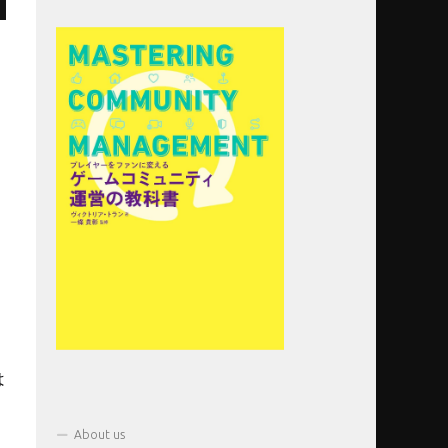
は
About us