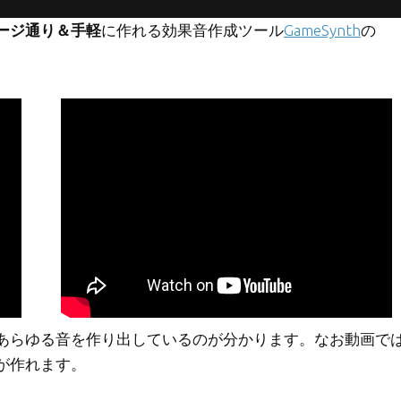
ージ通り＆手軽
に作れる効果音作成ツール
GameSynth
の
あらゆる音を作り出しているのが分かります。なお動画で
が作れます。