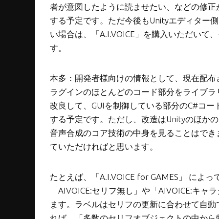
者が意図したように読ませたい、などの修正が可能で
する予定です。ただ今後もUnityエディタ
い場合は、「A.I.VOICE」を購入いただ
す。
本多：開発者様向けの情報として、現在配布されてい
ラグインのほとんどのコード部分をライブラ
改良して、GUIを制御している部分のC#コ
する予定です。ただし、改造はUnityのほ
音声合成のコア技術の中身を見ることはできま
ていただければと思います。
たとえば、「A.I.VOICE for GAMES」 
「AIVOICE:セリフ無し」や「AIVOICE
ます。ラベルはセリフの更新に合わせて自動で設定
れば、「多数のセリフオブジェクトの中から