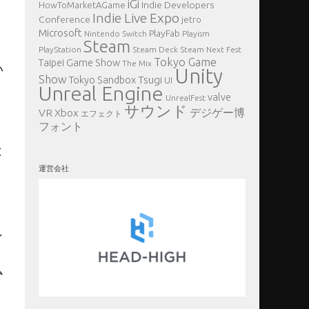
iGi
Indie Developers
HowToMarketAGame
Indie Live Expo
Conference
jetro
Microsoft
PlayFab
Nintendo Switch
Playism
Steam
PlayStation
Steam Deck
Steam Next Fest
Tokyo Game
Taipei Game Show
The Mix
い
Unity
Show
Tsugi
Tokyo Sandbox
UI
Unreal Engine
valve
UnrealFest
サウンド
VR
デジゲー博
Xbox
エフェクト
フォント
と
運営会社
し
ム