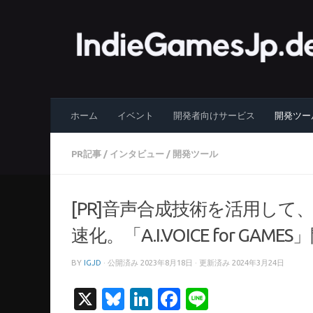
コンテンツへスキップ
ホーム
イベント
開発者向けサービス
開発ツー
PR記事
/
インタビュー
/
開発ツール
[PR]音声合成技術を活用して
速化。「A.I.VOICE for G
BY
IGJD
· 公開済み
2023年8月18日
· 更新済み
2024年3月24日
X
Bluesky
LinkedIn
Facebook
Line