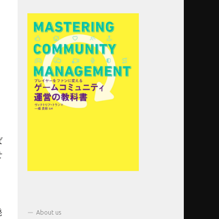
ば
せ
発
About us