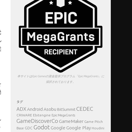
柔
ル
柔
。
本サイトはEpic Gamesの資金提供プログラム「Epic MegaGrants」に
採択されております。
を
発
タグ
CEDEC
ADX
Asobu
Android
BitSummit
CRIWARE
Ebitengine
Epic MegaGrants
し
GameDiscoverCo
GameMaker
Game Pitch
う
Godot
Google Play
Google
GDC
Base
Houdini