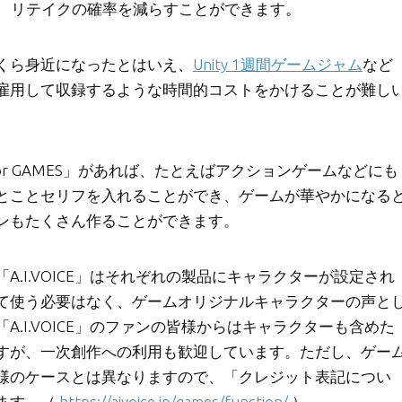
、リテイクの確率を減らすことができます。
くら身近になったとはいえ、
Unity 1週間ゲームジャム
など
雇用して収録するような時間的コストをかけることが難し
 for GAMES」があれば、たとえばアクションゲームなどにも
とことセリフを入れることができ、ゲームが華やかになる
ンもたくさん作ることができます。
.I.VOICE」はそれぞれの製品にキャラクターが設定され
て使う必要はなく、ゲームオリジナルキャラクターの声と
.I.VOICE」のファンの皆様からはキャラクターも含めた
すが、一次創作への利用も歓迎しています。ただし、ゲー
様のケースとは異なりますので、「クレジット表記につい
ます。（
https://aivoice.jp/games/function/
）