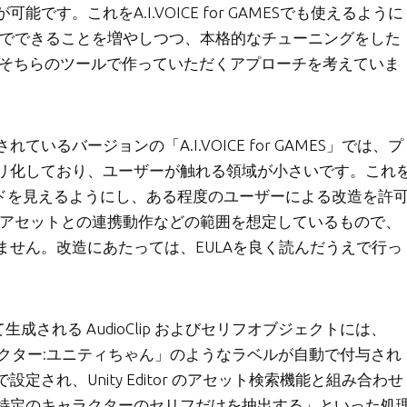
す。これをA.I.VOICE for GAMESでも使えるように
ー側でできることを増やしつつ、本格的なチューニングをした
いて、そちらのツールで作っていただくアプローチを考えていま
るバージョンの「A.I.VOICE for GAMES」では、プ
リ化しており、ユーザーが触れる領域が小さいです。これ
ードを見えるようにし、ある程度のユーザーによる改造を許
かのアセットとの連携動作などの範囲を想定しているもので、
せん。改造にあたっては、EULAを良く読んだうえで行っ
によって生成される AudioClip およびセリフオブジェクトには、
:キャラクター:ユニティちゃん」のようなラベルが自動で付与され
され、Unity Editor のアセット検索機能と組み合わせ
特定のキャラクターのセリフだけを抽出する」といった処