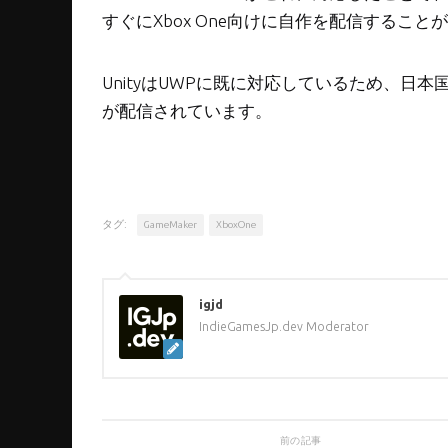
すぐにXbox One向けに自作を配信するこ
UnityはUWPに既に対応しているため、日本国内から
が配信されています。
タグ:
GameMaker
XboxOne
igjd
IndieGamesJp.dev Moderator
前の記事