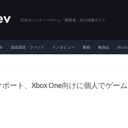
日本のインディーゲーム「開発者」向け情報サイト
ル
資金調達・ファンド
インタビュー
書籍
勉強会
About
UWPをサポート、Xbox One向けに個人でゲーム