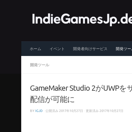
コンテンツへスキップ
ホーム
イベント
開発者向けサービス
開発ツー
開発ツール
GameMaker Studio 2が
配信が可能に
BY
IGJD
· 公開済み
2017年10月27日
· 更新済み
2017年10月27日