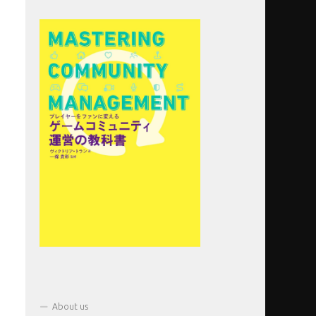
ム
」
About us