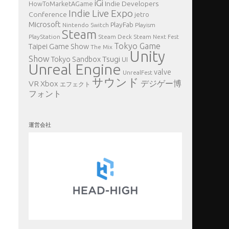
iGi
Indie Developers
HowToMarketAGame
Indie Live Expo
Conference
jetro
Microsoft
PlayFab
Nintendo Switch
Playism
Steam
PlayStation
Steam Deck
Steam Next Fest
Tokyo Game
Taipei Game Show
The Mix
Unity
Show
Tsugi
Tokyo Sandbox
UI
Unreal Engine
valve
UnrealFest
サウンド
VR
デジゲー博
Xbox
エフェクト
フォント
運営会社