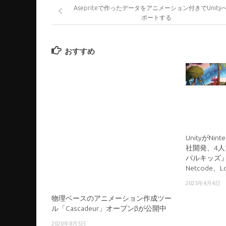
Asepriteで作ったデータをアニメーション付きでUnity
ポートする
おすすめ
UnityがNin
社開発、4
バルキッズ』
Netcode、
2025年4月4日
物理ベースのアニメーション作成ツー
ル「Cascadeur」オープンβが公開中
2020年8月5日