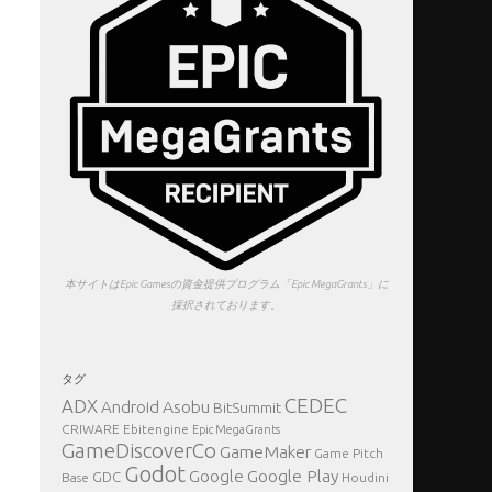
本サイトはEpic Gamesの資金提供プログラム「Epic MegaGrants」に
採択されております。
タグ
CEDEC
ADX
Asobu
Android
BitSummit
CRIWARE
Ebitengine
Epic MegaGrants
GameDiscoverCo
GameMaker
Game Pitch
Godot
Google Play
Google
GDC
Base
Houdini