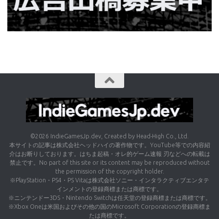
©2026 IndieGamesJp.dev, Created by Head-High Co., Ltd.
本サイトの記事は株式会社ヘッドハイの著作物です。YouTube等での内容紹
介はお断りしております。はちま起稿・オレ的ゲーム速報 刃などへの転載は
禁止です。No part of this site or its content may be reproduced without
the permission of the copyright holder.
※PlayStation・PS4・PS Vitaは株式会社ソニー・インタラクティブエンタテ
インメントの登録商標または商標です。
※ニンテンドー3DS・Nintendo Switchは任天堂の登録商標または商標です。
※Xbox Oneは米国およびその他の国のMicrosoft Corporationの登録商標ま
たは商標です。