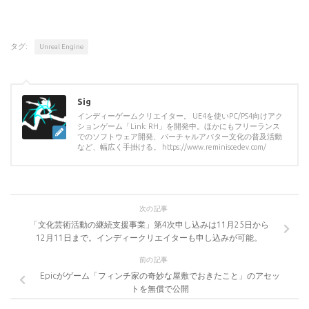
タグ:
Unreal Engine
Sig
インディーゲームクリエイター。 UE4を使いPC/PS4向けアク
ションゲーム「Link: RH」を開発中。ほかにもフリーランス
でのソフトウェア開発、バーチャルアバター文化の普及活動
など、幅広く手掛ける。 https://www.reminiscedev.com/
次の記事
「文化芸術活動の継続支援事業」第4次申し込みは11月25日から
12月11日まで。インディークリエイターも申し込みが可能。
前の記事
Epicがゲーム「フィンチ家の奇妙な屋敷でおきたこと」のアセッ
トを無償で公開