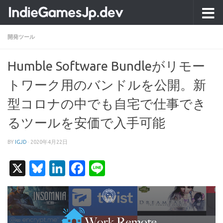
コンテンツへスキップ
開発ツール
Humble Software Bundleがリモー
トワーク用のバンドルを公開。新
型コロナの中でも自宅で仕事でき
るツールを安価で入手可能
BY
IGJD
·
2020年4月22日
X
Bluesky
LinkedIn
Facebook
Line