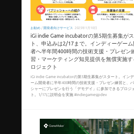
お勧め
/
開発者向けサービス
2025年1月10日
iGi indie Game incubatorの第5期生募集
ト、申込みは2/17まで。インディーゲー
者へ半年間400時間の技術支援・プレゼン
習・マーケティング知見提供を無償実施す
ロジェクト
iGi indie Game incubatorの第5期生募集がスタート。イ
ーム開発者に半年400時間の技術支援・プレゼン練習と、
シャーにプレゼンを行う「デモデイ」に参加できるプロジ
ト。1/17に説明会を実施 #indiegamesjpdev