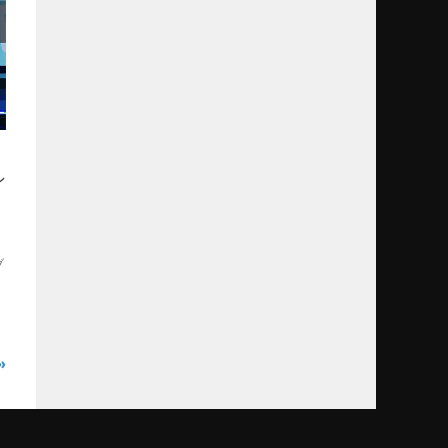
ン
ブ
»