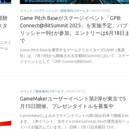
イベント
/
パブリッシング
/
開発者向けサービス
2025年5月8日
経験
Game Pitch Baseがステージイベント「GPB:
スタ
Connect@BitSummit 2025」を実施予定、パブ
リッシャー9社が参加。エントリーは6月18日
で
ュニティ
ゲーム
Game Pitch Baseを運営するゲームクリエイターズCAMP（集英
社）は、7月19日から開催される京都BitSummitにおいて、ステ
ジイベントとして「GPB: Connect@BitSum...
イベント
/
開発者向けサービス
2025年5月1日
GameMakerユーザーイベント第2弾が東京で5
月15日開催、プレゼンタイトルを募集中
GameMakerによるオフラインイベントの第2回が日本で開催され
ます。（本イベント、当サイトIndieGamesJp.devの運営会社ヘ
ドハイが協力しています。） 日時：5月15日水曜日 19:0...