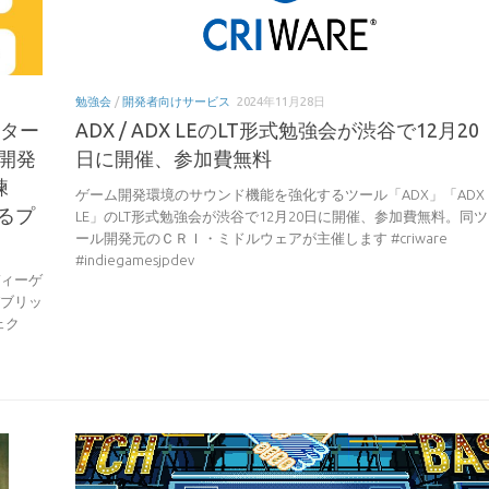
勉強会
/
開発者向けサービス
2024年11月28日
がスター
ADX / ADX LEのLT形式勉強会が渋谷で12月20
ム開発
日に開催、参加費無料
練
ゲーム開発環境のサウンド機能を強化するツール「ADX」「ADX
るプ
LE」のLT形式勉強会が渋谷で12月20日に開催、参加費無料。同ツ
ール開発元のＣＲＩ・ミドルウェアが主催します #criware
#indiegamesjpdev
ンディーゲ
パブリッ
ェク