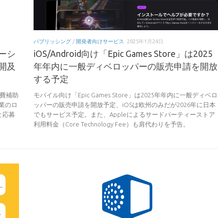
パブリッシング
/
開発者向けサービス
2025年1月24日
ーシ
iOS/Android向け「Epic Games Store」は2025
開及
年年内に一般ディベロッパーの販売申請を開放
する予定
費補助
モバイル向け「Epic Games Store」は2025年年内に一般ディベロ
業のロ
ッパーの販売申請を開放予定、iOSは欧州のみだが2026年に日本
と応募
でもサービス予定。また、Appleによるサードパーティーストア
利用料金（Core Technology Fee）も肩代わりを予告。