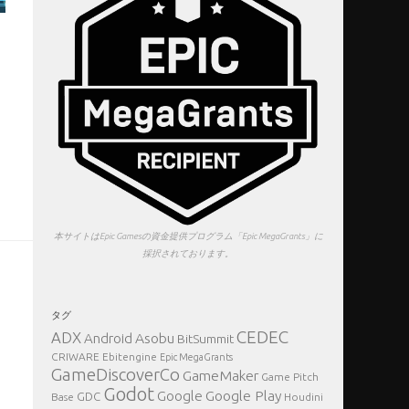
ま
ー
本サイトはEpic Gamesの資金提供プログラム「Epic MegaGrants」に
採択されております。
タグ
CEDEC
ADX
Asobu
Android
BitSummit
CRIWARE
Ebitengine
Epic MegaGrants
GameDiscoverCo
GameMaker
Game Pitch
ッ
Godot
Google Play
Google
GDC
Base
Houdini