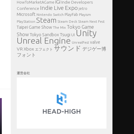
iGi
Indie Developers
HowToMarketAGame
Indie Live Expo
Conference
jetro
Microsoft
PlayFab
Nintendo Switch
Playism
Steam
PlayStation
Steam Deck
Steam Next Fest
Tokyo Game
Taipei Game Show
The Mix
Unity
Show
Tsugi
Tokyo Sandbox
UI
Unreal Engine
valve
UnrealFest
サウンド
VR
デジゲー博
Xbox
エフェクト
フォント
運営会社