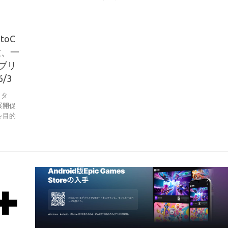
toC
置、一
ブリ
/3
イタ
展開促
を目的