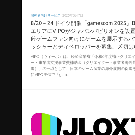
開発者向けサービス
2025年5月7日
8/20～24 ドイツ開催「gamescom 2025」B
エリアにVIPOがジャパンパビリオンを設
般ゲームファン向けにゲームを展示するパ
ッシャーとディベロッパーを募集。〆切は6
VIPO（ヴィーポ）は、経済産業省「令和6年度補正クリエ
ー・事業者⽀援事業費補助⾦（クリエイター・事業者海外
進）」の一環として、日本のゲーム産業の海外展開の促進
にVIPO主催で「gam...