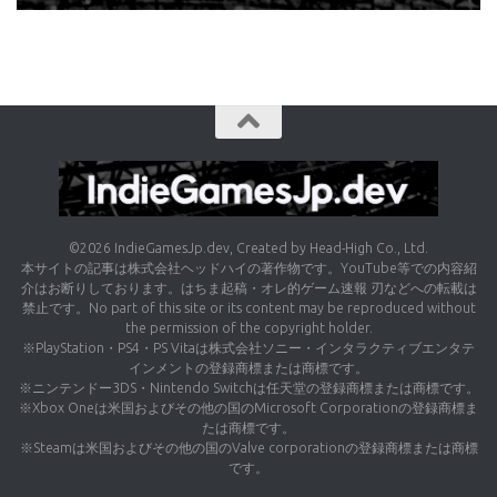
©2026 IndieGamesJp.dev, Created by Head-High Co., Ltd.
本サイトの記事は株式会社ヘッドハイの著作物です。YouTube等での内容紹
介はお断りしております。はちま起稿・オレ的ゲーム速報 刃などへの転載は
禁止です。No part of this site or its content may be reproduced without
the permission of the copyright holder.
※PlayStation・PS4・PS Vitaは株式会社ソニー・インタラクティブエンタテ
インメントの登録商標または商標です。
※ニンテンドー3DS・Nintendo Switchは任天堂の登録商標または商標です。
※Xbox Oneは米国およびその他の国のMicrosoft Corporationの登録商標ま
たは商標です。
※Steamは米国およびその他の国のValve corporationの登録商標または商標
です。