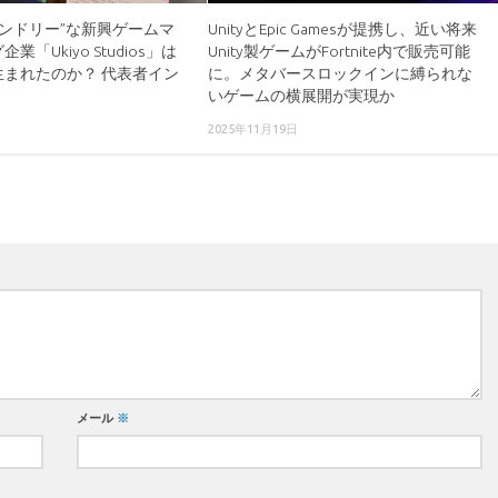
ンドリー”な新興ゲームマ
UnityとEpic Gamesが提携し、近い将来
業「Ukiyo Studios」は
Unity製ゲームがFortnite内で販売可能
生まれたのか？ 代表者イン
に。メタバースロックインに縛られな
いゲームの横展開が実現か
2025年11月19日
メール
※