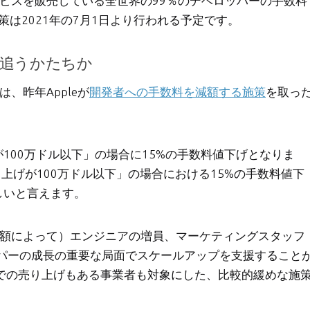
やサービスを販売している全世界の99％のデベロッパーの手数料
は2021年の7月1日より行われる予定です。
を追うかたちか
は、昨年Appleが
開発者への手数料を減額する施策
を取っ
が100万ドル以下」の場合に15%の手数料値下げとなりま
年間売り上げが100万ドル以下」の場合における15%の手数料値下
しいと言えます。
数料の減額によって）エンジニアの増員、マーケティングスタッフ
パーの成長の重要な局面でスケールアップを支援すること
外での売り上げもある事業者も対象にした、比較的緩めな施