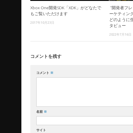
Xbox One開発SDK「XDK」がどなたで
“開発者フレ
もご覧いただけます
ーケティング企
どのように
2017年10月23日
タビュー
2022年7月16日
コメントを残す
コメント
※
名前
※
サイト