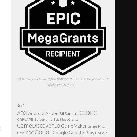
本サイトはEpic Gamesの資金提供プログラム「Epic MegaGrants」に
採択されております。
タグ
CEDEC
ADX
Asobu
Android
BitSummit
、
CRIWARE
Ebitengine
Epic MegaGrants
GameDiscoverCo
GameMaker
Game Pitch
変
Godot
Google Play
Google
GDC
Base
Houdini