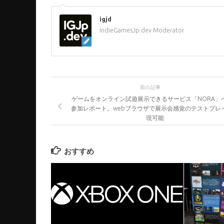
igjd
IndieGamesJp.dev Moderator
前の記事
ゲームをオンライン試遊展示できるサービス「NORA」
参加レポート。webブラウザで展示会感覚のテストプレ
現可能
おすすめ