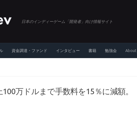
日本のインディーゲーム「開発者」向け情報サイト
ル
資金調達・ファンド
インタビュー
書籍
勉強会
About
間売上100万ドルまで手数料を15％に減額。