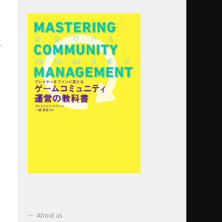
%
About us