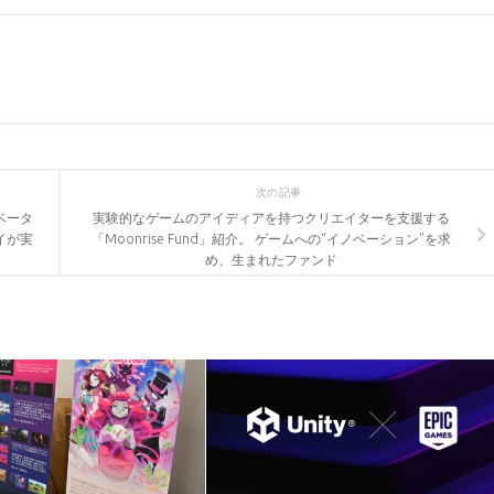
次の記事
ベータ
実験的なゲームのアイディアを持つクリエイターを支援する
イが実
「Moonrise Fund」紹介。 ゲームへの“イノベーション”を求
め、生まれたファンド