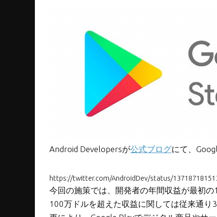
Android Developersが
公式ブログ
にて、Goo
https://twitter.com/AndroidDev/status/1371871815
今回の施策では、開発者の年間収益が最初の1
100万ドルを超えた収益に関しては従来通り