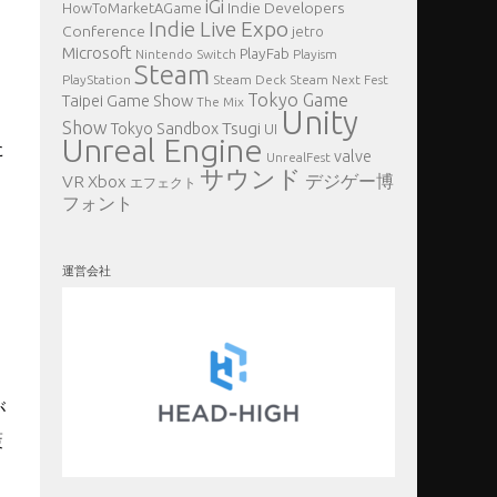
iGi
Indie Developers
HowToMarketAGame
Indie Live Expo
Conference
jetro
Microsoft
PlayFab
Nintendo Switch
Playism
Steam
PlayStation
Steam Deck
Steam Next Fest
Tokyo Game
Taipei Game Show
The Mix
Unity
Show
Tsugi
Tokyo Sandbox
UI
Unreal Engine
た
valve
UnrealFest
サウンド
VR
デジゲー博
Xbox
エフェクト
フォント
運営会社
が
策