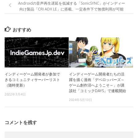
Androidの音声再生遅延を低減する「SonicSYNC」がインディー
向け製品「CRI ADX LE」に搭載、一定条件下で無償利用が可能
おすすめ
インディーゲーム開発者が参加で
インディーゲーム開発者たちの活
きるコミュニティサーバーリスト
躍を描く漫画「デベロッパーズ～
（随時更新）
ゲーム創作沼へようこそ～」が講
談社「コミックDAYS」で連載開始
2022年3月4日
2024年5月13日
コメントを残す