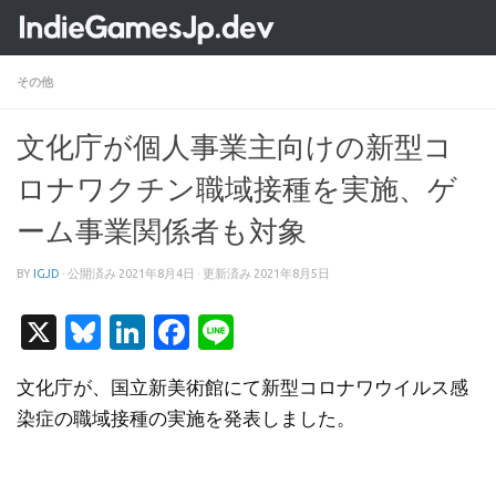
コンテンツへスキップ
その他
文化庁が個人事業主向けの新型コ
ロナワクチン職域接種を実施、ゲ
ーム事業関係者も対象
BY
IGJD
· 公開済み
2021年8月4日
· 更新済み
2021年8月5日
X
Bluesky
LinkedIn
Facebook
Line
文化庁が、国立新美術館にて新型コロナワウイルス感
染症の職域接種の実施を発表しました。