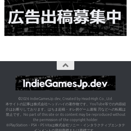
©2026 IndieGamesJp.dev, Created by Head-High Co., Ltd.
本サイトの記事は株式会社ヘッドハイの著作物です。YouTube等での内容紹
介はお断りしております。はちま起稿・オレ的ゲーム速報 刃などへの転載は
禁止です。No part of this site or its content may be reproduced without
the permission of the copyright holder.
※PlayStation・PS4・PS Vitaは株式会社ソニー・インタラクティブエンタテ
インメントの登録商標または商標です。