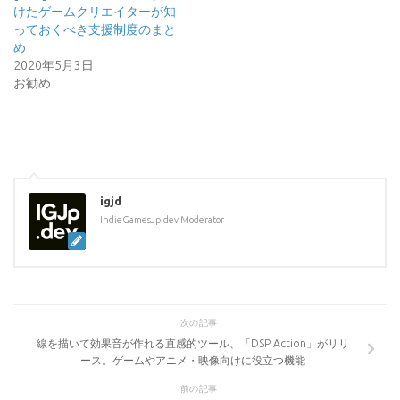
けたゲームクリエイターが知
っておくべき支援制度のまと
め
2020年5月3日
お勧め
igjd
IndieGamesJp.dev Moderator
次の記事
線を描いて効果音が作れる直感的ツール、「DSP Action」がリリ
ース。ゲームやアニメ・映像向けに役立つ機能
前の記事