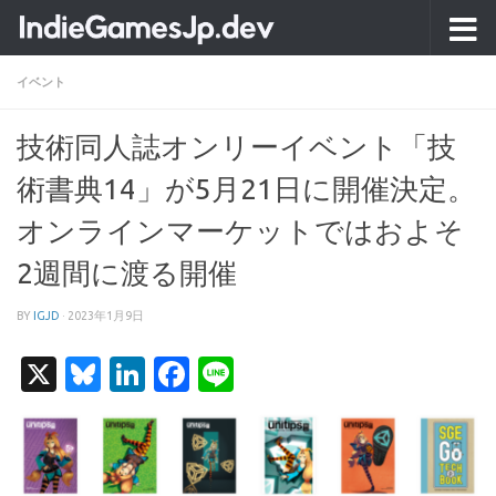
コンテンツへスキップ
イベント
技術同人誌オンリーイベント「技
術書典14」が5月21日に開催決定。
オンラインマーケットではおよそ
2週間に渡る開催
BY
IGJD
·
2023年1月9日
X
Bluesky
LinkedIn
Facebook
Line