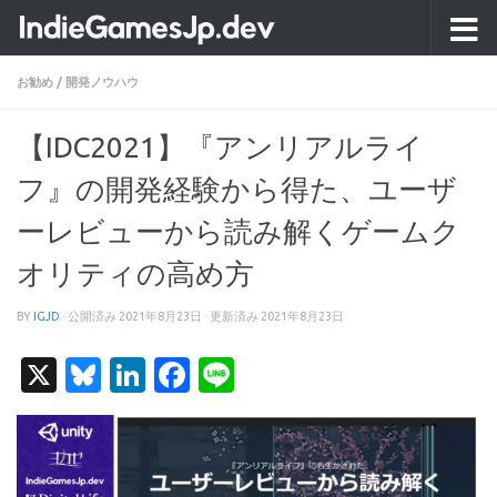
コンテンツへスキップ
お勧め
/
開発ノウハウ
【IDC2021】『アンリアルライ
フ』の開発経験から得た、ユーザ
ーレビューから読み解くゲームク
オリティの高め方
BY
IGJD
· 公開済み
2021年8月23日
· 更新済み
2021年8月23日
X
Bluesky
LinkedIn
Facebook
Line