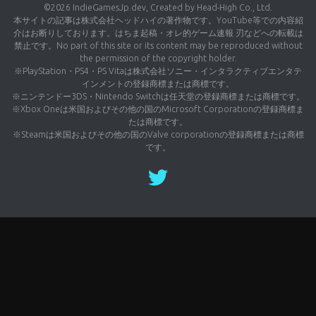
©2026 IndieGamesJp.dev, Created by Head-High Co., Ltd.
本サイトの記事は株式会社ヘッドハイの著作物です。YouTube等での内容紹
介はお断りしております。はちま起稿・オレ的ゲーム速報 刃などへの転載は
禁止です。No part of this site or its content may be reproduced without
the permission of the copyright holder.
※PlayStation・PS4・PS Vitaは株式会社ソニー・インタラクティブエンタテ
インメントの登録商標または商標です。
※ニンテンドー3DS・Nintendo Switchは任天堂の登録商標または商標です。
※Xbox Oneは米国およびその他の国のMicrosoft Corporationの登録商標ま
たは商標です。
※Steamは米国およびその他の国のValve corporationの登録商標または商標
です。