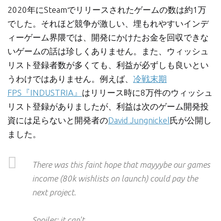
2020年にSteamでリリースされたゲームの数は約1万
でした。それほど競争が激しい、埋もれやすいインデ
ィーゲーム界隈では、開発にかけたお金を回収できな
いゲームの話は珍しくありません。また、ウィッシュ
リスト登録者数が多くても、利益が必ずしも良いとい
うわけではありません。例えば、
冷戦末期
FPS『INDUSTRIA』
はリリース時に8万件のウィッシュ
リスト登録がありましたが、利益は次のゲーム開発投
資には足らないと開発者の
David Jungnickel
氏が公開し
ました。
There was this faint hope that mayyybe our games
income (80k wishlists on launch) could pay the
next project.
Spoiler: it can't.