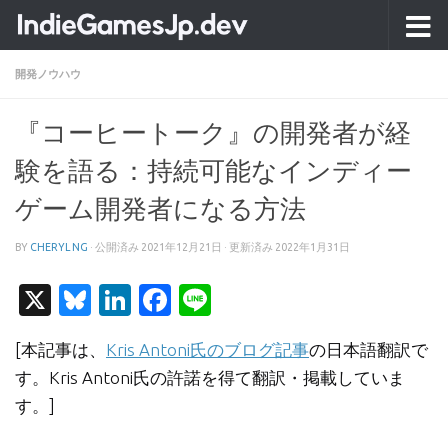
コンテンツへスキップ
開発ノウハウ
『コーヒートーク』の開発者が経
験を語る：持続可能なインディー
ゲーム開発者になる方法
BY
CHERYL NG
· 公開済み
2021年12月21日
· 更新済み
2022年1月31日
X
Bluesky
LinkedIn
Facebook
Line
[本記事は、
Kris Antoni氏のブログ記事
の日本語翻訳で
す。Kris Antoni氏の許諾を得て翻訳・掲載していま
す。]