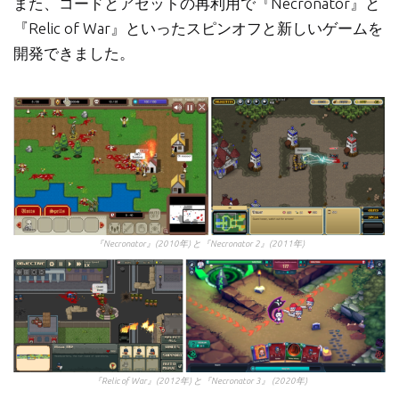
また、コードとアセットの再利用で『Necronator』と
『Relic of War』といったスピンオフと新しいゲームを
開発できました。
『Necronator』(2010年) と『Necronator 2』(2011年)
『Relic of War』(2012年) と『Necronator 3』 (2020年)