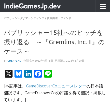
コンテンツへスキップ
パブリッシング
/
マーケティング
/
資金調達・ファンド
パブリッシャー15社へのピッチを
振り返る ～『Gremlins, Inc. II』の
ケース～
BY
CHERYL NG
· 公開済み
2022年4月13日
· 更新済み
2026年6月29日
X
Bluesky
LinkedIn
Facebook
Line
[本記事は、
GameDiscoverCoニュースレター
の日本語
翻訳です。GameDiscoverCoの許諾を得て翻訳・掲載し
ています。]