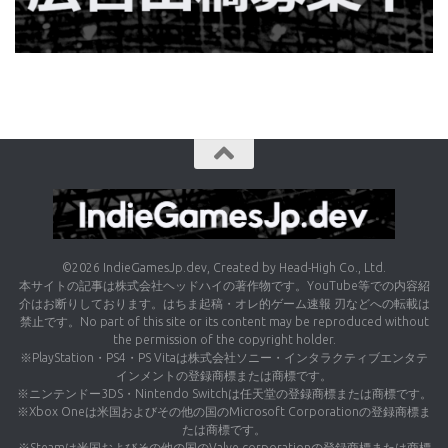
©2026 IndieGamesJp.dev, Created by Head-High Co., Ltd.
本サイトの記事は株式会社ヘッドハイの著作物です。YouTube等での内容紹
介はお断りしております。はちま起稿・オレ的ゲーム速報 刃などへの転載は
禁止です。No part of this site or its content may be reproduced without
the permission of the copyright holder.
※PlayStation・PS4・PS Vitaは株式会社ソニー・インタラクティブエンタテ
インメントの登録商標または商標です。
※ニンテンドー3DS・Nintendo Switchは任天堂の登録商標または商標です。
※Xbox Oneは米国およびその他の国のMicrosoft Corporationの登録商標ま
たは商標です。
※Steamは米国およびその他の国のValve corporationの登録商標または商標