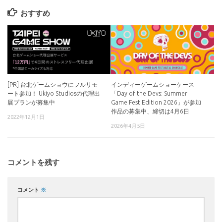
おすすめ
[PR] 台北ゲームショウにフルリモ
インディーゲームショーケース
ート参加！ Ukiyo Studiosの代理出
「Day of the Devs: Summer
展プランが募集中
Game Fest Edition 2026」が参加
作品の募集中、締切は4月6日
2022年12月1日
2026年4月5日
コメントを残す
コメント
※