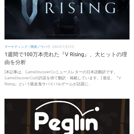
マーケティング
/
開発ノウハウ
2022年7月21日
1週間で100万本売れた『V Rising』、大ヒットの理
由を分析
[本記事は、GameDiscoverCoニュースレターの日本語翻訳です。
GameDiscoverCoの許諾を得て翻訳・掲載しています。] 最近、『V
Rising』という吸血鬼サバイバルゲームが話題に...