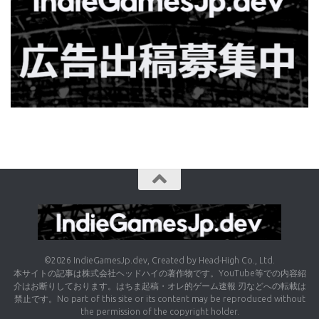
©2026 IndieGamesJp.dev, Created by Head-High Co., Ltd.
本サイトの記事は株式会社ヘッドハイの著作物です。YouTube等での内容紹
介はお断りしております。はちま起稿・オレ的ゲーム速報 刃などへの転載は
禁止です。No part of this site or its content may be reproduced without
the permission of the copyright holder.