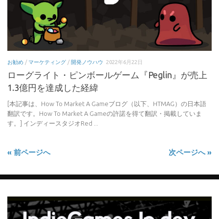
お勧め
/
マーケティング
/
開発ノウハウ
2022年6月22日
ローグライト・ピンボールゲーム『Peglin』が売上
1.3億円を達成した経緯
[本記事は、How To Market A Gameブログ（以下、HTMAG）の日本語
翻訳です。How To Market A Gameの許諾を得て翻訳・掲載していま
す。] インディースタジオRed ...
« 前ページへ
次ページへ »