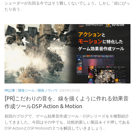
シェーダーが出回る今ではそう難しくないでしょう。しかし「絵にぴっ
たり合う...
PR記事
/
開発ツール
/
開発ノウハウ
2023年2月3日
[PR]こだわりの音を、線を描くように作れる効果音
作成ツールDSP Action & Motion
前回のブログで、ゲーム効果音作成ツール・DSPシリーズを６種類紹介
してきました。今回はその中でも、比較的新しい製品＆イチ押しである
DSP ActionとDSP Motionの２つを解説していきましょう...