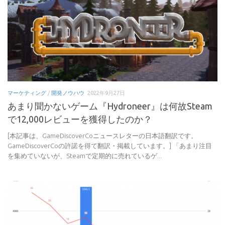
マーケティング
/
開発ノウハウ
2022年9月27日
あまり聞かないゲーム『Hydroneer』は何故Steam
で12,000レビューを獲得したのか？
[本記事は、GameDiscoverCoニュースレターの日本語翻訳です。
GameDiscoverCoの許諾を得て翻訳・掲載しています。] 「あまり注目
を集めていないが、Steamで定期的に売れているゲ...