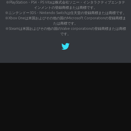
※PlayStation・PS4・PS Vitaは株式会社ソニー・インタラクティブエンタテ
インメントの登録商標または商標です。
※ニンテンドー3DS・Nintendo Switchは任天堂の登録商標または商標です。
※Xbox Oneは米国およびその他の国のMicrosoft Corporationの登録商標ま
たは商標です。
※Steamは米国およびその他の国のValve corporationの登録商標または商標
です。