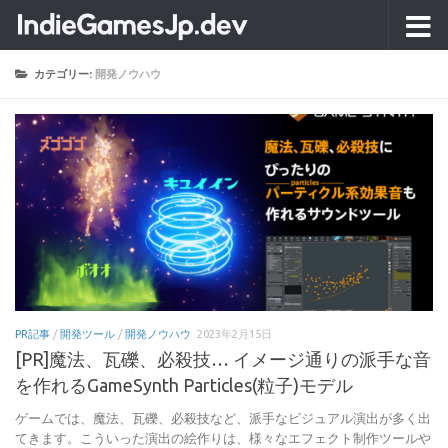
コンテンツへスキップ
カテゴリー:
開発ノウハウ
PR記事
/
開発ツール
/
開発ノウハウ
2023年2月15日
[PR]魔法、瓦礫、必殺技… イメージ通りの派手な音
を作れるGameSynth Particles(粒子)モデル
ゲームでは、魔法、瓦礫、必殺技など、派手なビジュアル演出が多く出
てきます。こういった演出の絵作りは、様々なエフェクト制作ツールや