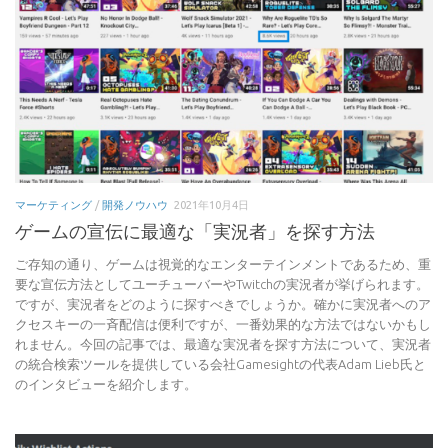
マーケティング
/
開発ノウハウ
2021年10月4日
ゲームの宣伝に最適な「実況者」を探す方法
ご存知の通り、ゲームは視覚的なエンターテインメントであるため、重
要な宣伝方法としてユーチューバーやTwitchの実況者が挙げられます。
ですが、実況者をどのように探すべきでしょうか。確かに実況者へのア
クセスキーの一斉配信は便利ですが、一番効果的な方法ではないかもし
れません。今回の記事では、最適な実況者を探す方法について、実況者
の統合検索ツールを提供している会社Gamesightの代表Adam Lieb氏と
のインタビューを紹介します。