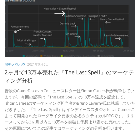
開発ノウハウ
2021年9月6日
2ヶ月で13万本売れた『The Last Spell』のマーケテ
ィング分析
普段のGameDiscoverCoニュースレターはSimon Carless氏が執筆してい
ますが、今回の記事は『The Last Spell』の13万本達成を記念して、
Ishtar Gamesのマーケティング担当者のBruno Laverny氏に執筆していた
だきました。『The Last Spell』はインディーズスタジオIshtar Gamesに
よって開発されたローグライク要素のあるタクティカルRPGです。リリ
ースしてから2ヶ月以内に13万本を突破し予想より遥かに売れました。
その原因についてこの記事ではマーケティングの分析を行います。