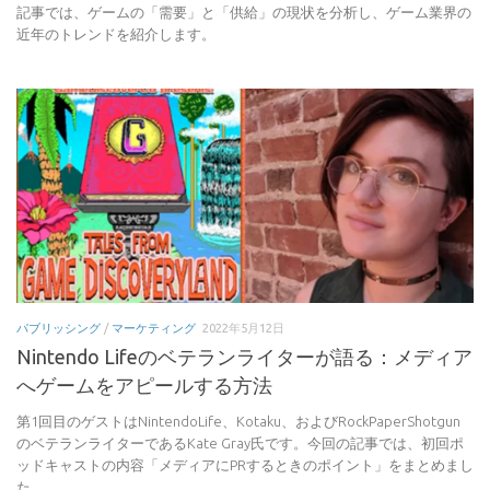
記事では、ゲームの「需要」と「供給」の現状を分析し、ゲーム業界の
近年のトレンドを紹介します。
パブリッシング
/
マーケティング
2022年5月12日
Nintendo Lifeのベテランライターが語る：メディア
へゲームをアピールする方法
第1回目のゲストはNintendoLife、Kotaku、およびRockPaperShotgun
のベテランライターであるKate Gray氏です。今回の記事では、初回ポ
ッドキャストの内容「メディアにPRするときのポイント」をまとめまし
た。