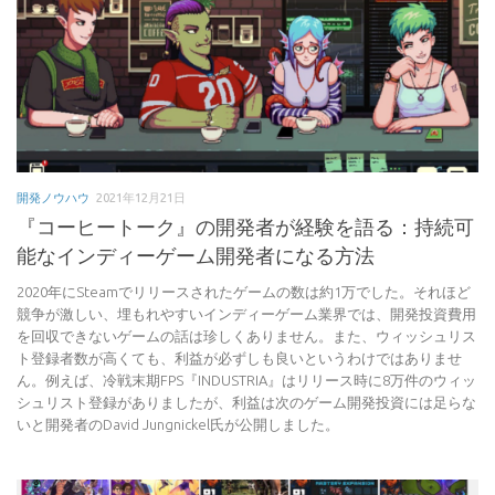
開発ノウハウ
2021年12月21日
『コーヒートーク』の開発者が経験を語る：持続可
能なインディーゲーム開発者になる方法
2020年にSteamでリリースされたゲームの数は約1万でした。それほど
競争が激しい、埋もれやすいインディーゲーム業界では、開発投資費用
を回収できないゲームの話は珍しくありません。また、ウィッシュリス
ト登録者数が高くても、利益が必ずしも良いというわけではありませ
ん。例えば、冷戦末期FPS『INDUSTRIA』はリリース時に8万件のウィッ
シュリスト登録がありましたが、利益は次のゲーム開発投資には足らな
いと開発者のDavid Jungnickel氏が公開しました。