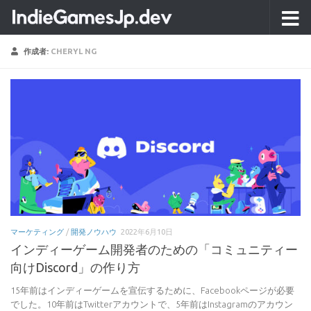
コンテンツへスキップ
作成者:
CHERYL NG
マーケティング
/
開発ノウハウ
2022年6月10日
インディーゲーム開発者のための「コミュニティー
向けDiscord」の作り方
15年前はインディーゲームを宣伝するために、Facebookページが必要
でした。10年前はTwitterアカウントで、5年前はInstagramのアカウン