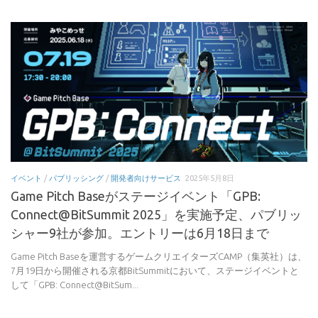
イベント
/
パブリッシング
/
開発者向けサービス
2025年5月8日
Game Pitch Baseがステージイベント「GPB:
Connect@BitSummit 2025」を実施予定、パブリッ
シャー9社が参加。エントリーは6月18日まで
Game Pitch Baseを運営するゲームクリエイターズCAMP（集英社）は、
7月19日から開催される京都BitSummitにおいて、ステージイベントと
して「GPB: Connect@BitSum...