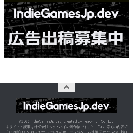
©2026 IndieGamesJp.dev, Created by Head-High Co., Ltd.
本サイトの記事は株式会社ヘッドハイの著作物です。YouTube等での内容紹
介はお断りしております。はちま起稿・オレ的ゲーム速報 刃などへの転載は