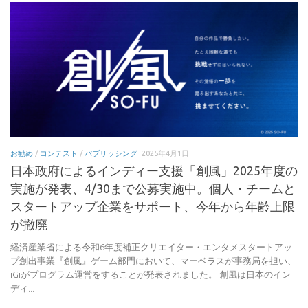
お勧め
/
コンテスト
/
パブリッシング
2025年4月1日
日本政府によるインディー支援「創風」2025年度の
実施が発表、4/30まで公募実施中。個人・チームと
スタートアップ企業をサポート、今年から年齢上限
が撤廃
経済産業省による令和6年度補正クリエイター・エンタメスタートアッ
プ創出事業『創風』ゲーム部門において、マーベラスが事務局を担い、
iGiがプログラム運営をすることが発表されました。 創風は日本のイン
ディ...