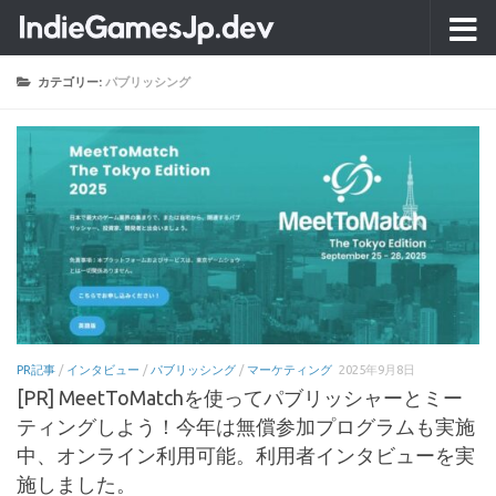
コンテンツへスキップ
カテゴリー:
パブリッシング
PR記事
/
インタビュー
/
パブリッシング
/
マーケティング
2025年9月8日
[PR] MeetToMatchを使ってパブリッシャーとミー
ティングしよう！今年は無償参加プログラムも実施
中、オンライン利用可能。利用者インタビューを実
施しました。