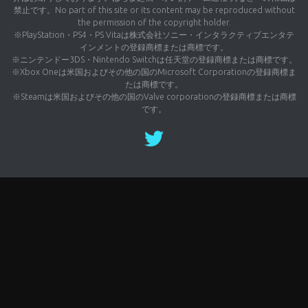
禁止です。No part of this site or its content may be reproduced without
the permission of the copyright holder.
※PlayStation・PS4・PS Vitaは株式会社ソニー・インタラクティブエンタテ
インメントの登録商標または商標です。
※ニンテンドー3DS・Nintendo Switchは任天堂の登録商標または商標です。
※Xbox Oneは米国およびその他の国のMicrosoft Corporationの登録商標ま
たは商標です。
※Steamは米国およびその他の国のValve corporationの登録商標または商標
です。